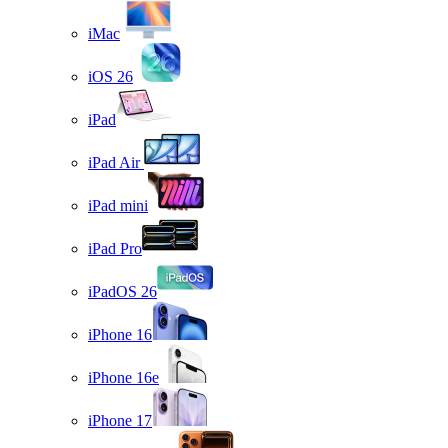
iMac
iOS 26
iPad
iPad Air
iPad mini
iPad Pro
iPadOS 26
iPhone 16
iPhone 16e
iPhone 17