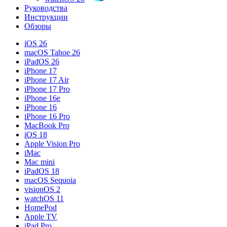
Руководства
Инструкции
Обзоры
iOS 26
macOS Tahoe 26
iPadOS 26
iPhone 17
iPhone 17 Air
iPhone 17 Pro
iPhone 16e
iPhone 16
iPhone 16 Pro
MacBook Pro
iOS 18
Apple Vision Pro
iMac
Mac mini
iPadOS 18
macOS Sequoia
visionOS 2
watchOS 11
HomePod
Apple TV
iPad Pro