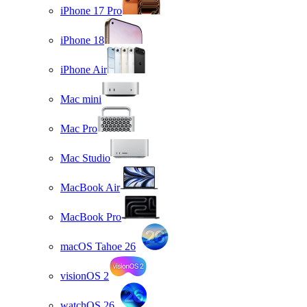
iPhone 17 Pro
iPhone 18
iPhone Air
Mac mini
Mac Pro
Mac Studio
MacBook Air
MacBook Pro
macOS Tahoe 26
visionOS 2
watchOS 26