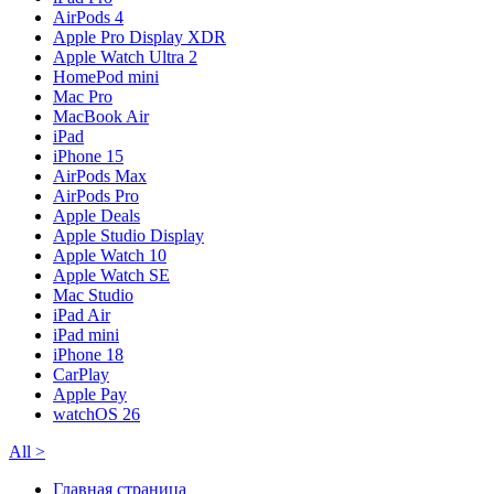
AirPods 4
Apple Pro Display XDR
Apple Watch Ultra 2
HomePod mini
Mac Pro
MacBook Air
iPad
iPhone 15
AirPods Max
AirPods Pro
Apple Deals
Apple Studio Display
Apple Watch 10
Apple Watch SE
Mac Studio
iPad Air
iPad mini
iPhone 18
CarPlay
Apple Pay
watchOS 26
All
>
Главная страница