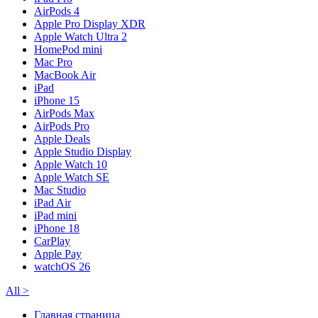
AirPods 4
Apple Pro Display XDR
Apple Watch Ultra 2
HomePod mini
Mac Pro
MacBook Air
iPad
iPhone 15
AirPods Max
AirPods Pro
Apple Deals
Apple Studio Display
Apple Watch 10
Apple Watch SE
Mac Studio
iPad Air
iPad mini
iPhone 18
CarPlay
Apple Pay
watchOS 26
All
>
Главная страница