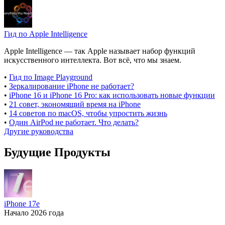
Гид по Apple Intelligence
Apple Intelligence — так Apple называет набор функций
искусственного интеллекта. Вот всё, что мы знаем.
•
Гид по Image Playground
•
Зеркалирование iPhone не работает?
•
iPhone 16 и iPhone 16 Pro: как использовать новые функции
•
21 совет, экономящий время на iPhone
•
14 советов по macOS, чтобы упростить жизнь
•
Один AirPod не работает. Что делать?
Другие руководства
Будущие Продукты
iPhone 17e
Начало 2026 года