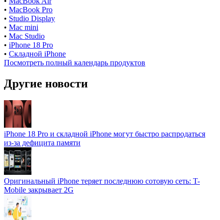
•
MacBook Air
•
MacBook Pro
•
Studio Display
•
Mac mini
•
Mac Studio
•
iPhone 18 Pro
•
Складной iPhone
Посмотреть полный календарь продуктов
Другие новости
iPhone 18 Pro и складной iPhone могут быстро распродаться
из-за дефицита памяти
Оригинальный iPhone теряет последнюю сотовую сеть: T-
Mobile закрывает 2G