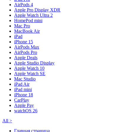
AirPods 4
Apple Pro Display XDR
Apple Watch Ultra 2
HomePod mini
Mac Pro
MacBook Air
iPad
iPhone 15
AirPods Max
AirPods Pro
Apple Deals
Apple Studio Display
Apple Watch 10
Apple Watch SE
Mac Studio
iPad Air
iPad mini
iPhone 18
CarPlay
Apple Pay
watchOS 26
All
>
Главная страница