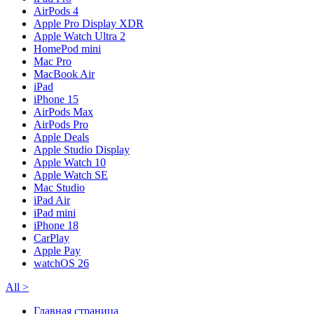
AirPods 4
Apple Pro Display XDR
Apple Watch Ultra 2
HomePod mini
Mac Pro
MacBook Air
iPad
iPhone 15
AirPods Max
AirPods Pro
Apple Deals
Apple Studio Display
Apple Watch 10
Apple Watch SE
Mac Studio
iPad Air
iPad mini
iPhone 18
CarPlay
Apple Pay
watchOS 26
All
>
Главная страница