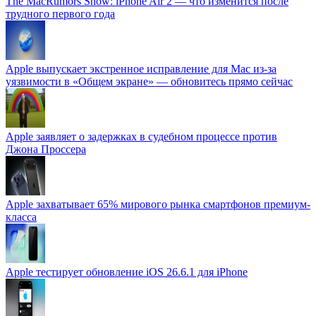
The MacRumors Show: iPhone Air 2 — что изменится после
трудного первого года
Apple выпускает экстренное исправление для Mac из-за
уязвимости в «Общем экране» — обновитесь прямо сейчас
Apple заявляет о задержках в судебном процессе против
Джона Проссера
Apple захватывает 65% мирового рынка смартфонов премиум-
класса
Apple тестирует обновление iOS 26.6.1 для iPhone