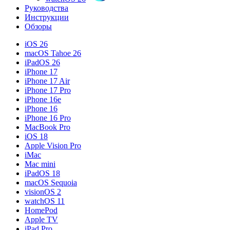
Руководства
Инструкции
Обзоры
iOS 26
macOS Tahoe 26
iPadOS 26
iPhone 17
iPhone 17 Air
iPhone 17 Pro
iPhone 16e
iPhone 16
iPhone 16 Pro
MacBook Pro
iOS 18
Apple Vision Pro
iMac
Mac mini
iPadOS 18
macOS Sequoia
visionOS 2
watchOS 11
HomePod
Apple TV
iPad Pro