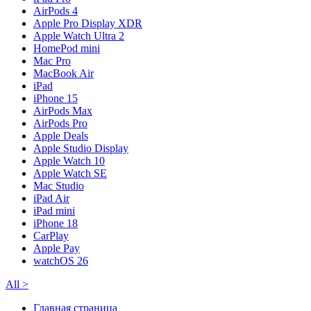
AirPods 4
Apple Pro Display XDR
Apple Watch Ultra 2
HomePod mini
Mac Pro
MacBook Air
iPad
iPhone 15
AirPods Max
AirPods Pro
Apple Deals
Apple Studio Display
Apple Watch 10
Apple Watch SE
Mac Studio
iPad Air
iPad mini
iPhone 18
CarPlay
Apple Pay
watchOS 26
All
>
Главная страница