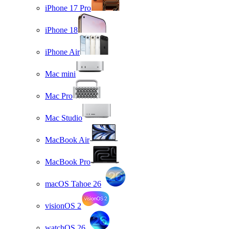
iPhone 17 Pro
iPhone 18
iPhone Air
Mac mini
Mac Pro
Mac Studio
MacBook Air
MacBook Pro
macOS Tahoe 26
visionOS 2
watchOS 26