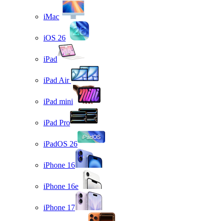
iMac
iOS 26
iPad
iPad Air
iPad mini
iPad Pro
iPadOS 26
iPhone 16
iPhone 16e
iPhone 17