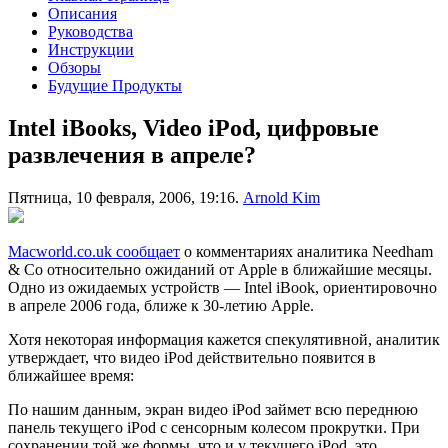
Описания
Руководства
Инструкции
Обзоры
Будущие Продукты
Intel iBooks, Video iPod, цифровые
развлечения в апреле?
Пятница, 10 февраля, 2006, 19:16.
Arnold Kim
Macworld.co.uk сообщает
о комментариях аналитика Needham
& Co относительно ожиданий от Apple в ближайшие месяцы.
Одно из ожидаемых устройств — Intel iBook, ориентировочно
в апреле 2006 года, ближе к 30-летию Apple.
Хотя некоторая информация кажется спекулятивной, аналитик
утверждает, что видео iPod действительно появится в
ближайшее время:
По нашим данным, экран видео iPod займет всю переднюю
панель текущего iPod с сенсорным колесом прокрутки. При
сохранении той же формы, что и у текущего iPod, это