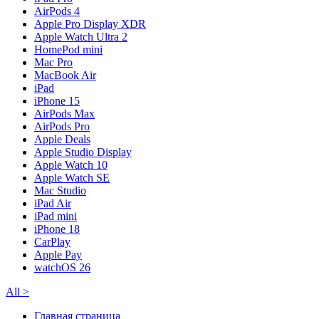
AirPods 4
Apple Pro Display XDR
Apple Watch Ultra 2
HomePod mini
Mac Pro
MacBook Air
iPad
iPhone 15
AirPods Max
AirPods Pro
Apple Deals
Apple Studio Display
Apple Watch 10
Apple Watch SE
Mac Studio
iPad Air
iPad mini
iPhone 18
CarPlay
Apple Pay
watchOS 26
All
>
Главная страница