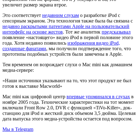
увеличит размер экрана втрое.
Это соответствует
недавним слухам
о разработке iPod с
сенсорным экраном. Эта технология также была бы связана с
недавно раскрытыми патентами Apple на пользовательский
интерфейс на основе жестов
. Тот же аналитик
предсказывал
появление «настоящего» видео iPod в первой половине этого
года. Хотя недавно появились
изображения видео iPod,
созданные фанатами
, мы получили подтверждение того, что
прототипы подобных устройств были замечены в Apple.
Тем временем он возрождает слухи о Mac mini как домашнем
медиа-сервере:
«Наши источники указывают на то, что этот продукт не был
готов к выставке Macworld»
Mac mini как цифровой центр
впервые упоминался в слухах
в
ноябре 2005 года. Технические характеристики на тот момент
включали Front Row 2.0, DVR с функцией «TiVo-Killer», док-
станцию для iPod и жесткий диск объемом 3,5 дюйма. Целевая
дата выпуска этого медиа-устройства остается под вопросом.
Мы в Telegram