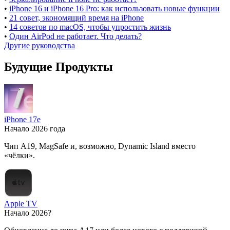
•
iPhone 16 и iPhone 16 Pro: как использовать новые функции
•
21 совет, экономящий время на iPhone
•
14 советов по macOS, чтобы упростить жизнь
•
Один AirPod не работает. Что делать?
Другие руководства
Будущие Продукты
iPhone 17e
Начало 2026 года
Чип A19, MagSafe и, возможно, Dynamic Island вместо
«чёлки».
Apple TV
Начало 2026?