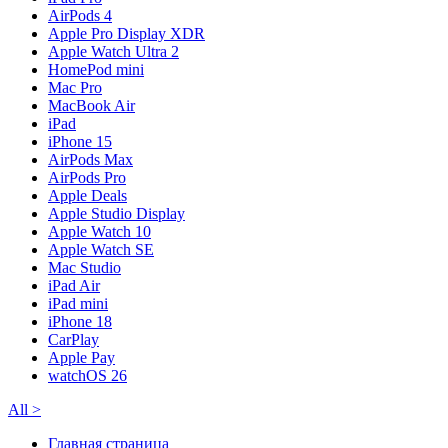
AirPods 4
Apple Pro Display XDR
Apple Watch Ultra 2
HomePod mini
Mac Pro
MacBook Air
iPad
iPhone 15
AirPods Max
AirPods Pro
Apple Deals
Apple Studio Display
Apple Watch 10
Apple Watch SE
Mac Studio
iPad Air
iPad mini
iPhone 18
CarPlay
Apple Pay
watchOS 26
All
>
Главная страница