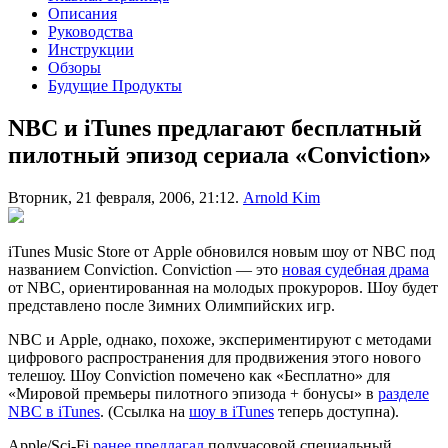
Описания
Руководства
Инструкции
Обзоры
Будущие Продукты
NBC и iTunes предлагают бесплатный
пилотный эпизод сериала «Conviction»
Вторник, 21 февраля, 2006, 21:12.
Arnold Kim
iTunes Music Store от Apple обновился новым шоу от NBC под
названием Conviction. Conviction — это
новая судебная драма
от NBC, ориентированная на молодых прокуроров. Шоу будет
представлено после Зимних Олимпийских игр.
NBC и Apple, однако, похоже, экспериментируют с методами
цифрового распространения для продвижения этого нового
телешоу. Шоу Conviction помечено как «Бесплатно» для
«Мировой премьеры пилотного эпизода + бонусы» в
разделе
NBC в iTunes
. (Ссылка на
шоу в iTunes
теперь доступна).
Apple/Sci-Fi
ранее предлагал
получасовой специальный