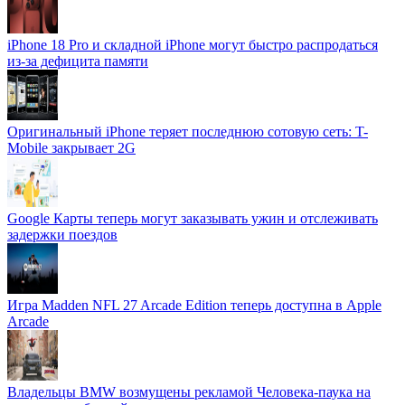
iPhone 18 Pro и складной iPhone могут быстро распродаться
из-за дефицита памяти
Оригинальный iPhone теряет последнюю сотовую сеть: T-
Mobile закрывает 2G
Google Карты теперь могут заказывать ужин и отслеживать
задержки поездов
Игра Madden NFL 27 Arcade Edition теперь доступна в Apple
Arcade
Владельцы BMW возмущены рекламой Человека-паука на