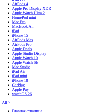
AirPods 4
Apple Pro Display XDR
Apple Watch Ultra 2
HomePod mini
Mac Pro
MacBook Air
iPad
iPhone 15
AirPods Max
AirPods Pro
Apple Deals
Apple Studio Display
Apple Watch 10
Apple Watch SE
Mac Studio
iPad Air
iPad mini
iPhone 18
CarPlay
Apple Pay
watchOS 26
All
>
Главная страница