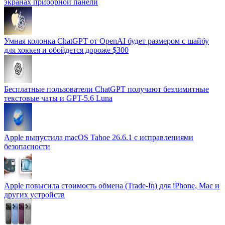
экранах приборной панели
Умная колонка ChatGPT от OpenAI будет размером с шайбу
для хоккея и обойдется дороже $300
Бесплатные пользователи ChatGPT получают безлимитные
текстовые чаты и GPT-5.6 Luna
Apple выпустила macOS Tahoe 26.6.1 с исправлениями
безопасности
Apple повысила стоимость обмена (Trade-In) для iPhone, Mac и
других устройств