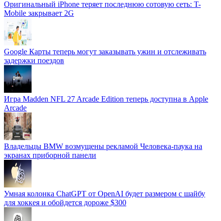
Оригинальный iPhone теряет последнюю сотовую сеть: T-
Mobile закрывает 2G
Google Карты теперь могут заказывать ужин и отслеживать
задержки поездов
Игра Madden NFL 27 Arcade Edition теперь доступна в Apple
Arcade
Владельцы BMW возмущены рекламой Человека-паука на
экранах приборной панели
Умная колонка ChatGPT от OpenAI будет размером с шайбу
для хоккея и обойдется дороже $300