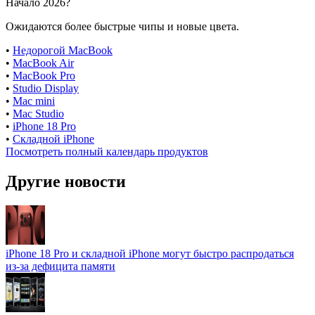
Начало 2026?
Ожидаются более быстрые чипы и новые цвета.
•
Недорогой MacBook
•
MacBook Air
•
MacBook Pro
•
Studio Display
•
Mac mini
•
Mac Studio
•
iPhone 18 Pro
•
Складной iPhone
Посмотреть полный календарь продуктов
Другие новости
iPhone 18 Pro и складной iPhone могут быстро распродаться
из-за дефицита памяти