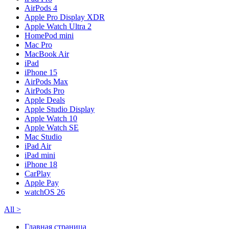
AirPods 4
Apple Pro Display XDR
Apple Watch Ultra 2
HomePod mini
Mac Pro
MacBook Air
iPad
iPhone 15
AirPods Max
AirPods Pro
Apple Deals
Apple Studio Display
Apple Watch 10
Apple Watch SE
Mac Studio
iPad Air
iPad mini
iPhone 18
CarPlay
Apple Pay
watchOS 26
All
>
Главная страница