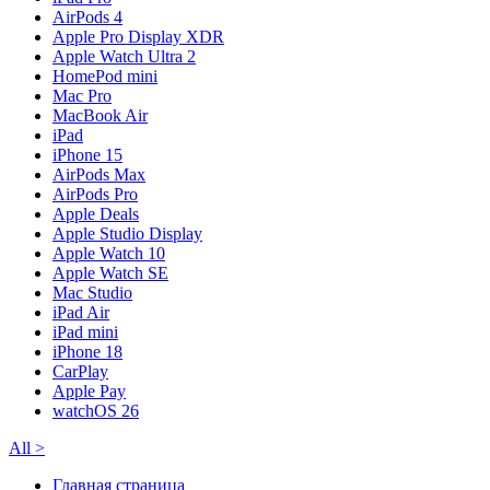
AirPods 4
Apple Pro Display XDR
Apple Watch Ultra 2
HomePod mini
Mac Pro
MacBook Air
iPad
iPhone 15
AirPods Max
AirPods Pro
Apple Deals
Apple Studio Display
Apple Watch 10
Apple Watch SE
Mac Studio
iPad Air
iPad mini
iPhone 18
CarPlay
Apple Pay
watchOS 26
All
>
Главная страница