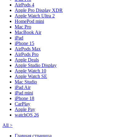
AirPods 4
Apple Pro Display XDR
Apple Watch Ultra 2
HomePod mini
Mac Pro
MacBook Air
iPad
iPhone 15
AirPods Max
AirPods Pro
Apple Deals
Apple Studio Display
Apple Watch 10
Apple Watch SE
Mac Studio
iPad Air
iPad mini
iPhone 18
CarPlay
Apple Pay
watchOS 26
All
>
Главная страница