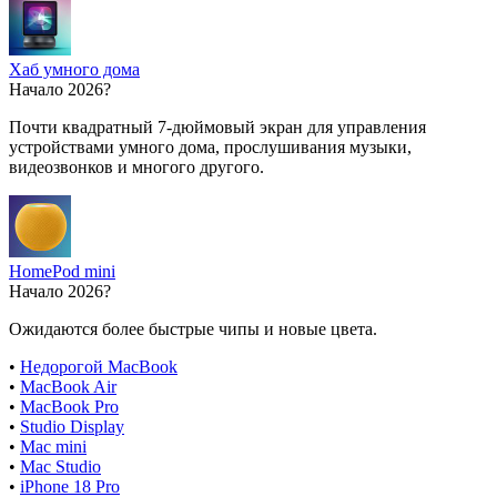
Хаб умного дома
Начало 2026?
Почти квадратный 7-дюймовый экран для управления
устройствами умного дома, прослушивания музыки,
видеозвонков и многого другого.
HomePod mini
Начало 2026?
Ожидаются более быстрые чипы и новые цвета.
•
Недорогой MacBook
•
MacBook Air
•
MacBook Pro
•
Studio Display
•
Mac mini
•
Mac Studio
•
iPhone 18 Pro