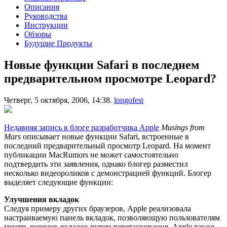
Описания
Руководства
Инструкции
Обзоры
Будущие Продукты
Новые функции Safari в последнем
предварительном просмотре Leopard?
Четверг, 5 октября, 2006, 14:38.
longofest
Недавняя запись в блоге разработчика Apple
Musings from
Mars
описывает новые функции Safari, встроенные в
последний предварительный просмотр Leopard. На момент
публикации MacRumors не может самостоятельно
подтвердить эти заявления, однако блогер разместил
несколько видеороликов с демонстрацией функций. Блогер
выделяет следующие функции:
Улучшения вкладок
Следуя примеру других браузеров, Apple реализовала
настраиваемую панель вкладок, позволяющую пользователям
менять порядок вкладок путем перетаскивания. Apple также