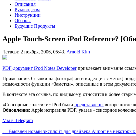
Описания
Руководства
Инструкции
Обзоры
Будущие Продукты
Apple Touch-Screen iPod Reference? [Об
Четверг, 2 ноября, 2006, 05:43.
Arnold Kim
PDF-документ iPod Notes Developer
привлекает внимание ссылк
Примечание: Ссылки на фотографии и видео [из заметок] подде
возможности функции «Заметки», описанные в этом документе,
В контексте эта ссылка, по-видимому, относится к более стары
«Сенсорные колесики» iPod были
представлены
вскоре после в
Обновление
: Apple исправила PDF, указав «сенсорное колесико
Мы в Telegram
← Выявлен новый эксплойт для драйвера Airport на некоторых