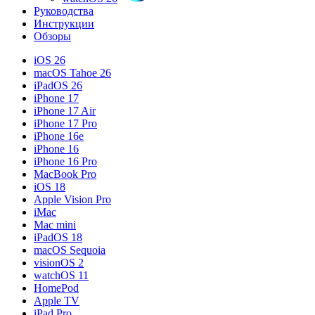
Руководства
Инструкции
Обзоры
iOS 26
macOS Tahoe 26
iPadOS 26
iPhone 17
iPhone 17 Air
iPhone 17 Pro
iPhone 16e
iPhone 16
iPhone 16 Pro
MacBook Pro
iOS 18
Apple Vision Pro
iMac
Mac mini
iPadOS 18
macOS Sequoia
visionOS 2
watchOS 11
HomePod
Apple TV
iPad Pro