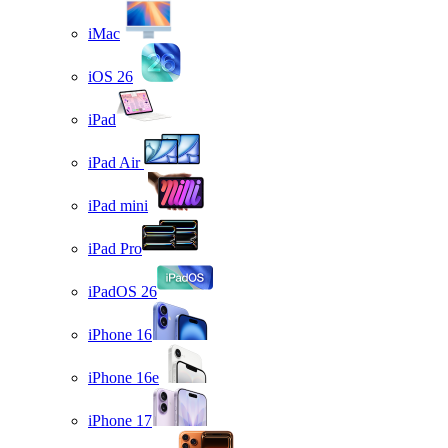
iMac
iOS 26
iPad
iPad Air
iPad mini
iPad Pro
iPadOS 26
iPhone 16
iPhone 16e
iPhone 17