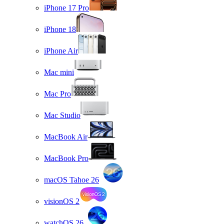
iPhone 17 Pro
iPhone 18
iPhone Air
Mac mini
Mac Pro
Mac Studio
MacBook Air
MacBook Pro
macOS Tahoe 26
visionOS 2
watchOS 26