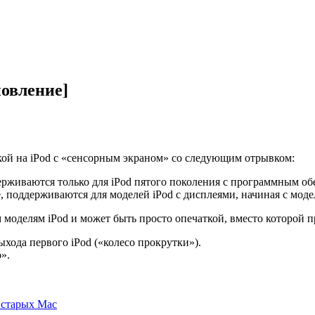
новление]
ой на iPod с «сенсорным экраном» со следующим отрывком:
рживаются только для iPod пятого поколения с программным обе
 поддерживаются для моделей iPod с дисплеями, начиная с моде
м моделям iPod и может быть просто опечаткой, вместо которой 
ыхода первого iPod («колесо прокрутки»).
».
 старых Mac