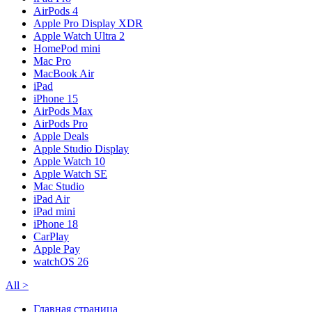
AirPods 4
Apple Pro Display XDR
Apple Watch Ultra 2
HomePod mini
Mac Pro
MacBook Air
iPad
iPhone 15
AirPods Max
AirPods Pro
Apple Deals
Apple Studio Display
Apple Watch 10
Apple Watch SE
Mac Studio
iPad Air
iPad mini
iPhone 18
CarPlay
Apple Pay
watchOS 26
All
>
Главная страница