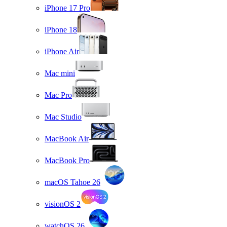
iPhone 17 Pro
iPhone 18
iPhone Air
Mac mini
Mac Pro
Mac Studio
MacBook Air
MacBook Pro
macOS Tahoe 26
visionOS 2
watchOS 26