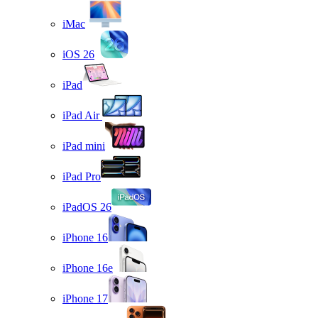
iMac
iOS 26
iPad
iPad Air
iPad mini
iPad Pro
iPadOS 26
iPhone 16
iPhone 16e
iPhone 17