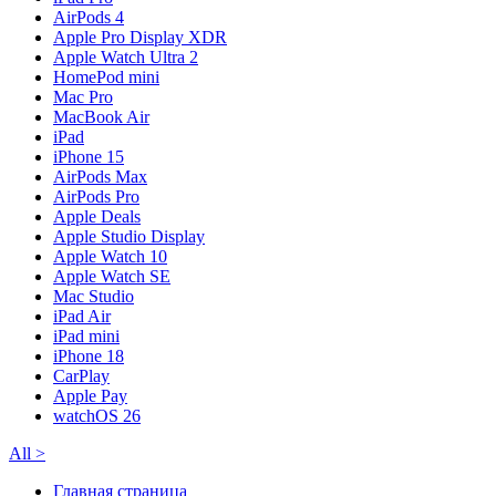
AirPods 4
Apple Pro Display XDR
Apple Watch Ultra 2
HomePod mini
Mac Pro
MacBook Air
iPad
iPhone 15
AirPods Max
AirPods Pro
Apple Deals
Apple Studio Display
Apple Watch 10
Apple Watch SE
Mac Studio
iPad Air
iPad mini
iPhone 18
CarPlay
Apple Pay
watchOS 26
All
>
Главная страница