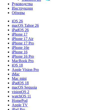
Руководства
Инструкции
Обзоры
iOS 26
macOS Tahoe 26
iPadOS 26
iPhone 17
iPhone 17 Air
iPhone 17 Pro
iPhone 16e
iPhone 16
iPhone 16 Pro
MacBook Pro
iOS 18
Apple Vision Pro
iMac
Mac mini
iPadOS 18
macOS Sequoia
visionOS 2
watchOS 11
HomePod
Apple TV
iPad Pro