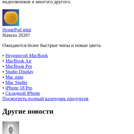
видеозвонков и многого другого.
HomePod mini
Начало 2026?
Ожидаются более быстрые чипы и новые цвета.
•
Недорогой MacBook
•
MacBook Air
•
MacBook Pro
•
Studio Display
•
Mac mini
•
Mac Studio
•
iPhone 18 Pro
•
Складной iPhone
Посмотреть полный календарь продуктов
Другие новости