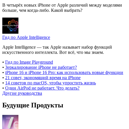
В четырёх новых iPhone от Apple различий между моделями
больше, чем когда-либо. Какой выбрать?
Гид по Apple Intelligence
Apple Intelligence — так Apple называет набор функций
искусственного интеллекта. Вот всё, что мы знаем.
•
Гид по Image Playground
•
Зеркалирование iPhone не работает?
•
iPhone 16 и iPhone 16 Pro: как использовать новые функции
•
21 совет, экономящий время на iPhone
•
14 советов по macOS, чтобы упростить жизнь
•
Один AirPod не работает. Что делать?
Другие руководства
Будущие Продукты