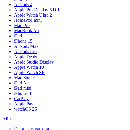
AirPods 4
Apple Pro Display XDR
Apple Watch Ultra 2
HomePod mini
Mac Pro
MacBook Air
iPad
iPhone 15
AirPods Max
AirPods Pro
Apple Deals
Apple Studio Display
Apple Watch 10
Apple Watch SE
Mac Studio
iPad Air
iPad mini
iPhone 18
CarPlay
Apple Pay
watchOS 26
All
>
Главная страница