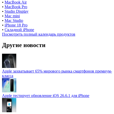
•
MacBook Air
•
MacBook Pro
•
Studio Display
•
Mac mini
•
Mac Studio
•
iPhone 18 Pro
•
Складной iPhone
Посмотреть полный календарь продуктов
Другие новости
Apple захватывает 65% мирового рынка смартфонов премиум-
класса
Apple тестирует обновление iOS 26.6.1 для iPhone