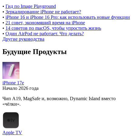
•
Гид по Image Playground
•
Зеркалирование iPhone не работает?
•
iPhone 16 и iPhone 16 Pro: как использовать новые функции
•
21 совет, экономящий время на iPhone
•
14 советов по macOS, чтобы упростить жизнь
•
Один AirPod не работает. Что делать?
Другие руководства
Будущие Продукты
iPhone 17e
Начало 2026 года
Чип A19, MagSafe и, возможно, Dynamic Island вместо
«чёлки».
Apple TV