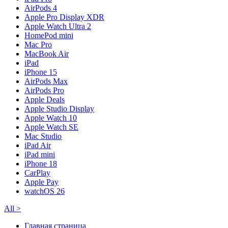
AirPods 4
Apple Pro Display XDR
Apple Watch Ultra 2
HomePod mini
Mac Pro
MacBook Air
iPad
iPhone 15
AirPods Max
AirPods Pro
Apple Deals
Apple Studio Display
Apple Watch 10
Apple Watch SE
Mac Studio
iPad Air
iPad mini
iPhone 18
CarPlay
Apple Pay
watchOS 26
All
>
Главная страница