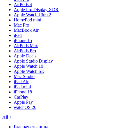
AirPods 4
Apple Pro Display XDR
Apple Watch Ultra 2
HomePod mini
Mac Pro
MacBook Air
iPad
iPhone 15
AirPods Max
AirPods Pro
Apple Deals
Apple Studio Display
Apple Watch 10
Apple Watch SE
Mac Studio
iPad Air
iPad mini
iPhone 18
CarPlay
Apple Pay
watchOS 26
All
>
Главная страница