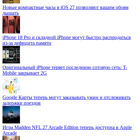
Новые компактные часы в iOS 27 позволяют вашим обоям
дышать
iPhone 18 Pro и складной iPhone могут быстро распродаться
из-за дефицита памяти
Оригинальный iPhone теряет последнюю сотовую сеть: T-
Mobile закрывает 2G
Google Карты теперь могут заказывать ужин и отслеживать
задержки поездов
Игра Madden NFL 27 Arcade Edition теперь доступна в Apple
Arcade