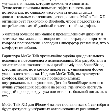
улучшить, и чехлы, которые должны его защитить.
Технологии призваны повысить эффективность для
потребителя, но слишком часто они становятся лишь
дополнительным источником разочарования. MoGo Talk XD
оптимизирует технологию Bluetooth, чтобы предоставить
потребителям самый удобный и элегантный смартфон.
Учитывая большое внимание к промышленному дизайну и
эстетике, мы задавались вопросом, не пострадал ли при этом
комфорт пользователя. Господин Никсдорфф указал нам, что о
комфорте не забыли.
Гарнитура MoGo Talk чрезвычайно удобна для длительного
ношения и повседневного использования. Мы разработали и
запатентовали эксклюзивный дизайн амбушюр SoundShape,
который мягко, но надежно прилегает к уникальной форме
уха каждого человека. Надевая MoGo Talk, вы чувствуете
комфорт, как от отличных профессиональных
внутриканальных наушников. Дизайн SoundShape намного
лучше устаревших решений на рынке, где нужно изогнуть
твердый провод вокруг уха или вставить большой динамик в
ухо.
MoGo Talk XD для iPhone 4 начнет поставляться с 1 сентября и
будет доступен у избранных авторизованных розничных