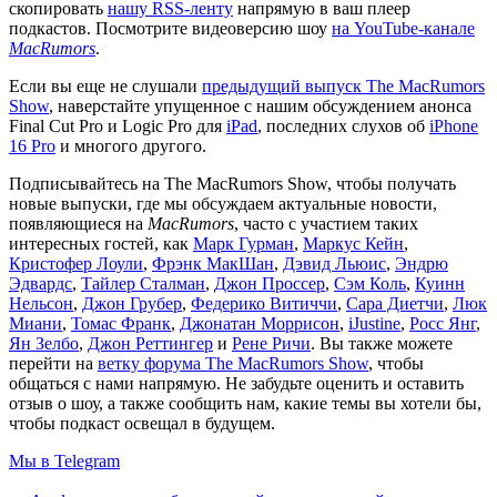
скопировать
нашу RSS-ленту
напрямую в ваш плеер
подкастов. Посмотрите видеоверсию шоу
на YouTube-канале
MacRumors
.
Если вы еще не слушали
предыдущий выпуск The MacRumors
Show
, наверстайте упущенное с нашим обсуждением анонса
Final Cut Pro и Logic Pro для
iPad
, последних слухов об
iPhone
16 Pro
и многого другого.
Подписывайтесь на ‌The MacRumors Show‌, чтобы получать
новые выпуски, где мы обсуждаем актуальные новости,
появляющиеся на
MacRumors
, часто с участием таких
интересных гостей, как
Марк Гурман
,
Маркус Кейн
,
Кристофер Лоули
,
Фрэнк МакШан
,
Дэвид Льюис
,
Эндрю
Эдвардс
,
Тайлер Сталман
,
Джон Проссер
,
Сэм Коль
,
Куинн
Нельсон
,
Джон Грубер
,
Федерико Витиччи
,
Сара Диетчи
,
Люк
Миани
,
Томас Франк
,
Джонатан Моррисон
,
iJustine
,
Росс Янг
,
Ян Зелбо
,
Джон Реттингер
и
Рене Ричи
. Вы также можете
перейти на
ветку форума The MacRumors Show
, чтобы
общаться с нами напрямую. Не забудьте оценить и оставить
отзыв о шоу, а также сообщить нам, какие темы вы хотели бы,
чтобы подкаст освещал в будущем.
Мы в Telegram