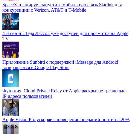
SpaceX планирует запустить мобильную связь Starlink для
конкуренции с Verizon, AT&T и T-Mobile
4-й сезон «Теда Лассо» уже доступен для просмотра на Apple
TV
Приложение Sunbird с поддержкой iMessage для Android
возвращается в Google Play Store
Функция iCloud Private Relay от Apple раскрывает реальные
IP-адреса пользователей
Apple Vision Pro ускоряет проведение операций почти на 20%