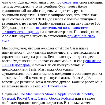
лимузин. Однако компания с тех пор
сократила
свои амбиции.
Теперь ожидается, что автомобиль будет иметь более
традиционный дизайн с сиденьем водителя, рулем и
обычными педалями. Также планировалось, что начальная
цена составит около 120 000 долларов с полной функцией
автопилота, но теперь Apple нацеливается на цену менее 100
000 долларов с лишь
ограниченными возможностями
автономного вождения
на автомагистралях. По сообщениям,
Apple планирует выпустить автомобиль
примерно в 2026
году
.
Мы обсуждаем, что Бен ожидает от Apple Car в плане
идентичности, уникальных преимуществ, стиля вождения и
стратегии выхода на рынок. Бен анализирует, где, скорее
всего, будет позиционироваться автомобиль и его
цена менее
100 000 долларов
, и сможет ли он конкурировать с
предложениями Tesla. Мы также обсуждаем
функциональность автономного вождения и состояние рынка
электромобилей к моменту выпуска автомобиля Apple,
вероятную реакцию Tesla и многое другое. Больше работ Бена
вы можете найти на его
YouTube-канале
.
Слушайте
The MacRumors Show
в
Apple Podcasts
,
Spotify
,
Overcast
,
Pocket Casts
,
Castro
,
Google Podcasts
или в вашем
любимом приложении для подкастов. Вы также можете