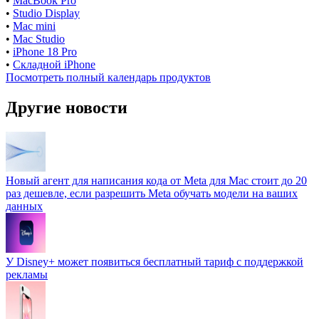
•
MacBook Pro
•
Studio Display
•
Mac mini
•
Mac Studio
•
iPhone 18 Pro
•
Складной iPhone
Посмотреть полный календарь продуктов
Другие новости
Новый агент для написания кода от Meta для Mac стоит до 20
раз дешевле, если разрешить Meta обучать модели на ваших
данных
У Disney+ может появиться бесплатный тариф с поддержкой
рекламы