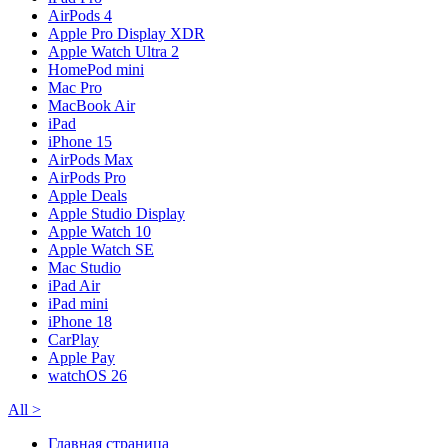
AirPods 4
Apple Pro Display XDR
Apple Watch Ultra 2
HomePod mini
Mac Pro
MacBook Air
iPad
iPhone 15
AirPods Max
AirPods Pro
Apple Deals
Apple Studio Display
Apple Watch 10
Apple Watch SE
Mac Studio
iPad Air
iPad mini
iPhone 18
CarPlay
Apple Pay
watchOS 26
All
>
Главная страница