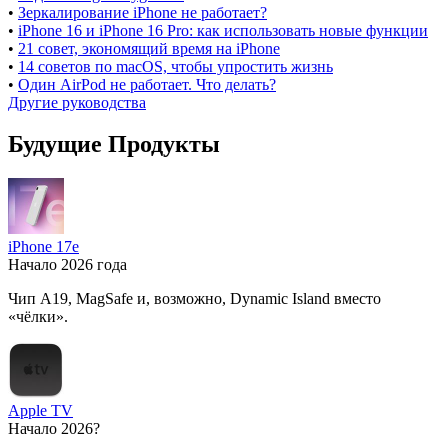
•
Зеркалирование iPhone не работает?
•
iPhone 16 и iPhone 16 Pro: как использовать новые функции
•
21 совет, экономящий время на iPhone
•
14 советов по macOS, чтобы упростить жизнь
•
Один AirPod не работает. Что делать?
Другие руководства
Будущие Продукты
iPhone 17e
Начало 2026 года
Чип A19, MagSafe и, возможно, Dynamic Island вместо
«чёлки».
Apple TV
Начало 2026?