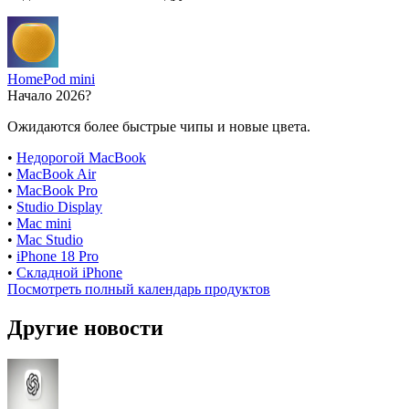
HomePod mini
Начало 2026?
Ожидаются более быстрые чипы и новые цвета.
•
Недорогой MacBook
•
MacBook Air
•
MacBook Pro
•
Studio Display
•
Mac mini
•
Mac Studio
•
iPhone 18 Pro
•
Складной iPhone
Посмотреть полный календарь продуктов
Другие новости