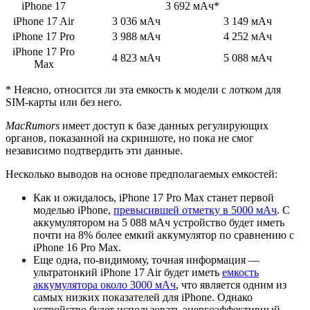
iPhone 17
3 692 мАч*
iPhone 17 Air
3 036 мАч
3 149 мАч
iPhone 17 Pro
3 988 мАч
4 252 мАч
iPhone 17 Pro
4 823 мАч
5 088 мАч
Max
* Неясно, относится ли эта емкость к модели с лотком для
SIM-карты или без него.
MacRumors
имеет доступ к базе данных регулирующих
органов, показанной на скриншоте, но пока не смог
независимо подтвердить эти данные.
Несколько выводов на основе предполагаемых емкостей:
Как и ожидалось, iPhone 17 Pro Max станет первой
моделью iPhone,
превысившей отметку в 5000 мАч
. С
аккумулятором на 5 088 мАч устройство будет иметь
почти на 8% более емкий аккумулятор по сравнению с
iPhone 16 Pro Max.
Еще одна, по-видимому, точная информация —
ультратонкий iPhone 17 Air будет иметь
емкость
аккумулятора около 3000 мАч
, что является одним из
самых низких показателей для iPhone. Однако
устройство будет использовать энергоэффективный