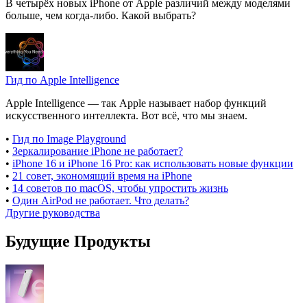
В четырёх новых iPhone от Apple различий между моделями
больше, чем когда-либо. Какой выбрать?
Гид по Apple Intelligence
Apple Intelligence — так Apple называет набор функций
искусственного интеллекта. Вот всё, что мы знаем.
•
Гид по Image Playground
•
Зеркалирование iPhone не работает?
•
iPhone 16 и iPhone 16 Pro: как использовать новые функции
•
21 совет, экономящий время на iPhone
•
14 советов по macOS, чтобы упростить жизнь
•
Один AirPod не работает. Что делать?
Другие руководства
Будущие Продукты