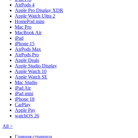
AirPods 4
Apple Pro Display XDR
Apple Watch Ultra 2
HomePod mini
Mac Pro
MacBook Air
iPad
iPhone 15
AirPods Max
AirPods Pro
Apple Deals
Apple Studio Display
Apple Watch 10
Apple Watch SE
Mac Studio
iPad Air
iPad mini
iPhone 18
CarPlay
Apple Pay
watchOS 26
All
>
Главная страница