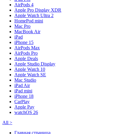
AirPods 4
Apple Pro Display XDR
Apple Watch Ultra 2
HomePod mini
Mac Pro
MacBook Air
iPad
iPhone 15
AirPods Max
AirPods Pro
Apple Deals
Apple Studio Display
Apple Watch 10
Apple Watch SE
Mac Studio
iPad Air
iPad mini
iPhone 18
CarPlay
Apple Pay
watchOS 26
All
>
Главная страница