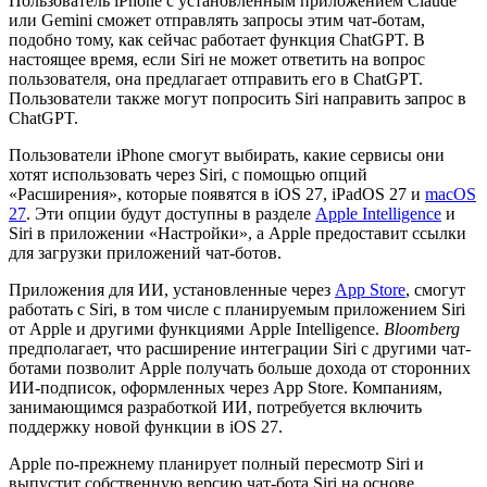
Пользователь iPhone с установленным приложением Claude
или Gemini сможет отправлять запросы этим чат-ботам,
подобно тому, как сейчас работает функция ChatGPT. В
настоящее время, если Siri не может ответить на вопрос
пользователя, она предлагает отправить его в ChatGPT.
Пользователи также могут попросить Siri направить запрос в
ChatGPT.
Пользователи iPhone смогут выбирать, какие сервисы они
хотят использовать через Siri, с помощью опций
«Расширения», которые появятся в iOS 27, iPadOS 27 и
macOS
27
. Эти опции будут доступны в разделе
Apple Intelligence
и
Siri в приложении «Настройки», а Apple предоставит ссылки
для загрузки приложений чат-ботов.
Приложения для ИИ, установленные через
App Store
, смогут
работать с Siri, в том числе с планируемым приложением Siri
от Apple и другими функциями Apple Intelligence.
Bloomberg
предполагает, что расширение интеграции Siri с другими чат-
ботами позволит Apple получать больше дохода от сторонних
ИИ-подписок, оформленных через App Store. Компаниям,
занимающимся разработкой ИИ, потребуется включить
поддержку новой функции в iOS 27.
Apple по-прежнему планирует полный пересмотр Siri и
выпустит собственную версию чат-бота Siri на основе