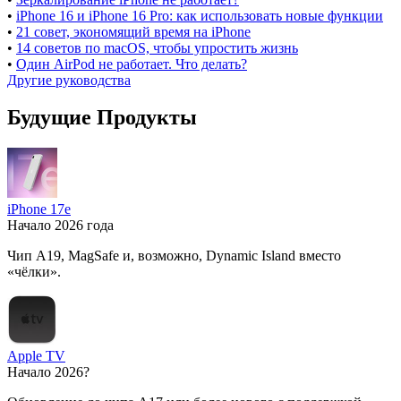
•
iPhone 16 и iPhone 16 Pro: как использовать новые функции
•
21 совет, экономящий время на iPhone
•
14 советов по macOS, чтобы упростить жизнь
•
Один AirPod не работает. Что делать?
Другие руководства
Будущие Продукты
iPhone 17e
Начало 2026 года
Чип A19, MagSafe и, возможно, Dynamic Island вместо
«чёлки».
Apple TV
Начало 2026?