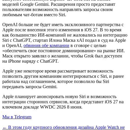
моделей Google Gemini. Расширения просто предоставят
пользователям возможность направлять запросы своим
любимым чат-ботам вместо Siri.
OpenAI больше не будет иметь эксклюзивного партнерства с
Apple после внесения этого изменения в iOS 27. В то время
как большинство ИИ-компаний не жаловались на интеграцию
Siri с ChatGPT, стартап Илона Маска xAI подал в суд на Apple
и OpenAI,
обвинив обе компании
в сговоре с целью
«обеспечить свое постоянное доминирование» на рынке ИИ.
Маск открыто заявлял о желании, чтобы Grok был доступен
на iPhone наряду с ChatGPT.
Apple уже некоторое время рассматривает возможность
позволить другим компаниям интегрироваться с Siri, и ранее
работала над соглашением, которое позволило бы Siri
передавать запросы Gemini.
Apple планирует анонсировать новую Siri и возможность
интеграции сторонних сервисов, когда представит iOS 27 на
ключевом докладе WWDC 2026 8 июня.
Мы в Telegram
← В этом году крупного обновления дизайна Apple Watch не