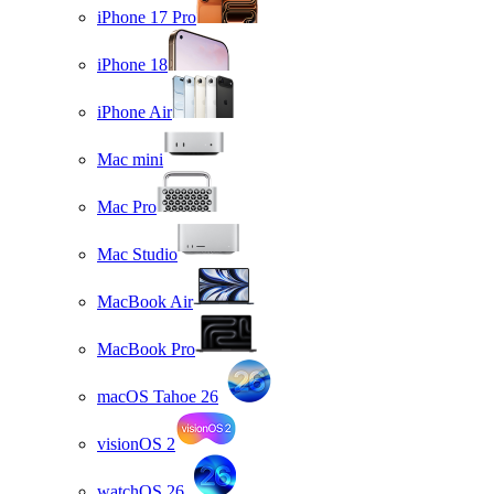
iPhone 17 Pro
iPhone 18
iPhone Air
Mac mini
Mac Pro
Mac Studio
MacBook Air
MacBook Pro
macOS Tahoe 26
visionOS 2
watchOS 26