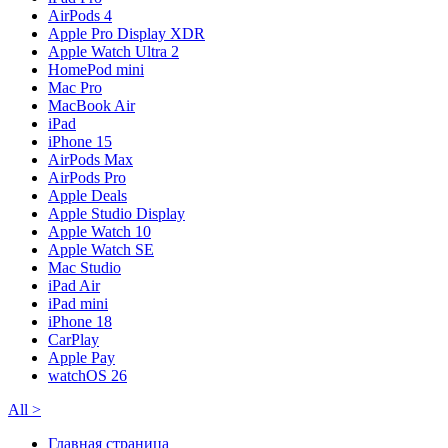
AirPods 4
Apple Pro Display XDR
Apple Watch Ultra 2
HomePod mini
Mac Pro
MacBook Air
iPad
iPhone 15
AirPods Max
AirPods Pro
Apple Deals
Apple Studio Display
Apple Watch 10
Apple Watch SE
Mac Studio
iPad Air
iPad mini
iPhone 18
CarPlay
Apple Pay
watchOS 26
All
>
Главная страница