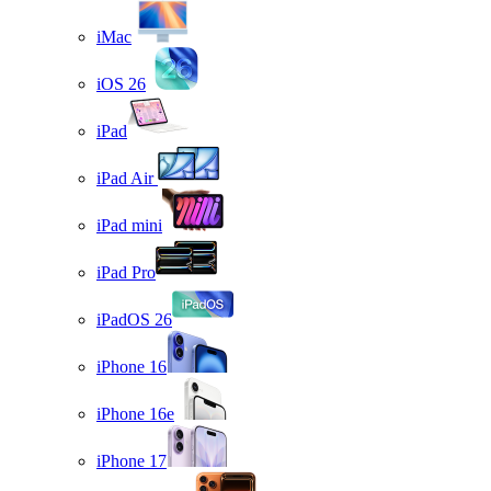
iMac
iOS 26
iPad
iPad Air
iPad mini
iPad Pro
iPadOS 26
iPhone 16
iPhone 16e
iPhone 17