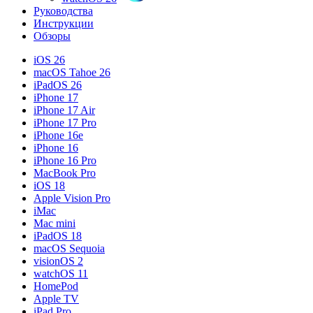
Руководства
Инструкции
Обзоры
iOS 26
macOS Tahoe 26
iPadOS 26
iPhone 17
iPhone 17 Air
iPhone 17 Pro
iPhone 16e
iPhone 16
iPhone 16 Pro
MacBook Pro
iOS 18
Apple Vision Pro
iMac
Mac mini
iPadOS 18
macOS Sequoia
visionOS 2
watchOS 11
HomePod
Apple TV
iPad Pro