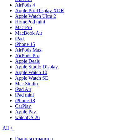
AirPods 4
Apple Pro Display XDR
Apple Watch Ultra 2
HomePod mini
Mac Pro
MacBook Air
iPad
iPhone 15
AirPods Max
AirPods Pro
Apple Deals
Apple Studio Display
Apple Watch 10
Apple Watch SE
Mac Studio
iPad Air
iPad mini
iPhone 18
CarPlay
Apple Pay
watchOS 26
All
>
Главная страница