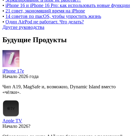
•
iPhone 16 и iPhone 16 Pro: как использовать новые функции
•
21 совет, экономящий время на iPhone
•
14 советов по macOS, чтобы упростить жизнь
•
Один AirPod не работает. Что делать?
Другие руководства
Будущие Продукты
iPhone 17e
Начало 2026 года
Чип A19, MagSafe и, возможно, Dynamic Island вместо
«чёлки».
Apple TV
Начало 2026?