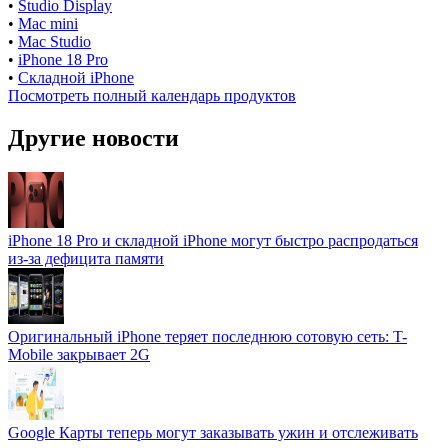
•
Studio Display
•
Mac mini
•
Mac Studio
•
iPhone 18 Pro
•
Складной iPhone
Посмотреть полный календарь продуктов
Другие новости
iPhone 18 Pro и складной iPhone могут быстро распродаться
из-за дефицита памяти
Оригинальный iPhone теряет последнюю сотовую сеть: T-
Mobile закрывает 2G
Google Карты теперь могут заказывать ужин и отслеживать