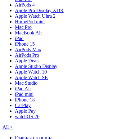
AirPods 4
Apple Pro Display XDR
Apple Watch Ultra 2
HomePod mini
Mac Pro
MacBook Air
iPad
iPhone 15
AirPods Max
AirPods Pro
Apple Deals
Apple Studio Display
Apple Watch 10
Apple Watch SE
Mac Studio
iPad Air
iPad mini
iPhone 18
CarPlay
Apple Pay
watchOS 26
All
>
Главная страница