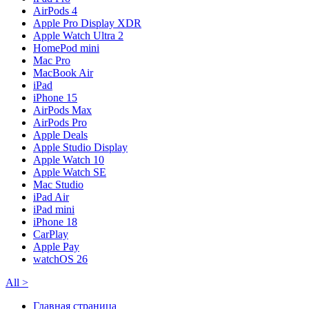
AirPods 4
Apple Pro Display XDR
Apple Watch Ultra 2
HomePod mini
Mac Pro
MacBook Air
iPad
iPhone 15
AirPods Max
AirPods Pro
Apple Deals
Apple Studio Display
Apple Watch 10
Apple Watch SE
Mac Studio
iPad Air
iPad mini
iPhone 18
CarPlay
Apple Pay
watchOS 26
All
>
Главная страница