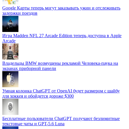
Google Карты теперь могут заказывать ужин и отслеживать
задержки поездов
Игра Madden NFL 27 Arcade Edition теперь доступна в Apple
Arcade
Владельцы BMW возмущены рекламой Человека-паука на
экранах приборной панели
Умная колонка ChatGPT от OpenAI будет размером с шайбу
для хоккея и обойдется дороже $300
Бесплатные пользователи ChatGPT получают безлимитные
текстовые чаты и GPT-5.6 Luna