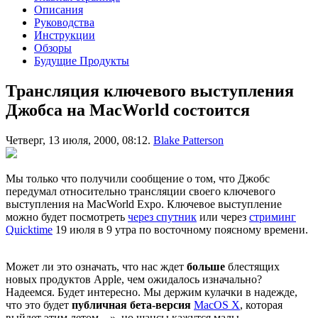
Описания
Руководства
Инструкции
Обзоры
Будущие Продукты
Трансляция ключевого выступления
Джобса на MacWorld состоится
Четверг, 13 июля, 2000, 08:12.
Blake Patterson
Мы только что получили сообщение о том, что Джобс
передумал относительно трансляции своего ключевого
выступления на MacWorld Expo. Ключевое выступление
можно будет посмотреть
через спутник
или через
стриминг
Quicktime
19 июля в 9 утра по восточному поясному времени.
Может ли это означать, что нас ждет
больше
блестящих
новых продуктов Apple, чем ожидалось изначально?
Надеемся. Будет интересно. Мы держим кулачки в надежде,
что это будет
публичная бета-версия
MacOS X
, которая
выйдет этим летом…», но шансы кажутся малы….