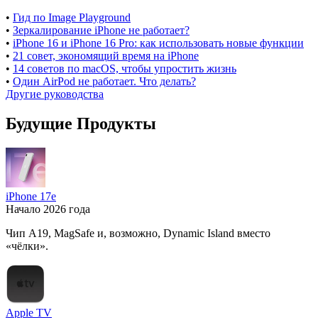
•
Гид по Image Playground
•
Зеркалирование iPhone не работает?
•
iPhone 16 и iPhone 16 Pro: как использовать новые функции
•
21 совет, экономящий время на iPhone
•
14 советов по macOS, чтобы упростить жизнь
•
Один AirPod не работает. Что делать?
Другие руководства
Будущие Продукты
iPhone 17e
Начало 2026 года
Чип A19, MagSafe и, возможно, Dynamic Island вместо
«чёлки».
Apple TV