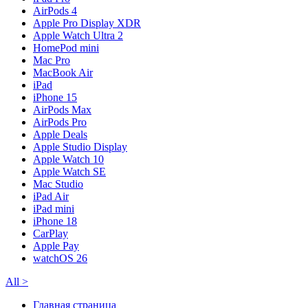
AirPods 4
Apple Pro Display XDR
Apple Watch Ultra 2
HomePod mini
Mac Pro
MacBook Air
iPad
iPhone 15
AirPods Max
AirPods Pro
Apple Deals
Apple Studio Display
Apple Watch 10
Apple Watch SE
Mac Studio
iPad Air
iPad mini
iPhone 18
CarPlay
Apple Pay
watchOS 26
All
>
Главная страница