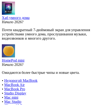
Хаб умного дома
Начало 2026?
Почти квадратный 7-дюймовый экран для управления
устройствами умного дома, прослушивания музыки,
видеозвонков и многого другого.
HomePod mini
Начало 2026?
Ожидаются более быстрые чипы и новые цвета.
•
Недорогой MacBook
•
MacBook Air
•
MacBook Pro
•
Studio Display
•
Mac mini
•
Mac Studio