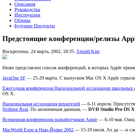
Описания
Руководства
Инструкции
Обзоры
Будущие Продукты
Предстоящие конференции/релизы App
Воскресенье, 24 марта, 2002, 18:35.
Arnold Kim
Ниже представлен список конференций, в которых Apple прим
JavaOne SF
— 25-29 марта. С выпуском Mac OS X Apple серьезн
Ежегодная конференция Национальной ассоциации школьных 
OS X.
Национальная ассоциация вещателей
— 6-11 апреля. Присутств
Nothing Real
. По анонимным данным, —
DVD Studio Pro OS X
Всемирная конференция разработчиков Apple
— 6-10 мая. Ожид
MacWorld Expo в Нью-Йорке 2002
— 15-19 июля. Ах да — и сл