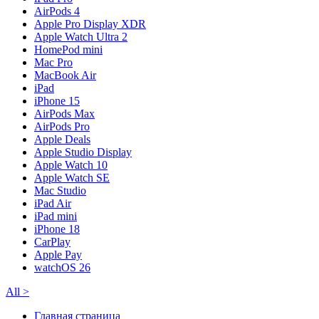
AirPods 4
Apple Pro Display XDR
Apple Watch Ultra 2
HomePod mini
Mac Pro
MacBook Air
iPad
iPhone 15
AirPods Max
AirPods Pro
Apple Deals
Apple Studio Display
Apple Watch 10
Apple Watch SE
Mac Studio
iPad Air
iPad mini
iPhone 18
CarPlay
Apple Pay
watchOS 26
All
>
Главная страница