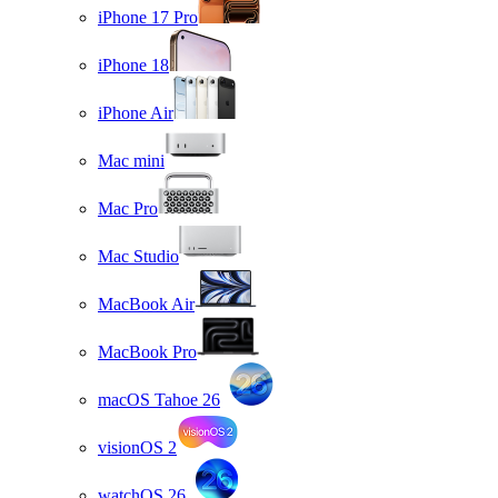
iPhone 17 Pro
iPhone 18
iPhone Air
Mac mini
Mac Pro
Mac Studio
MacBook Air
MacBook Pro
macOS Tahoe 26
visionOS 2
watchOS 26