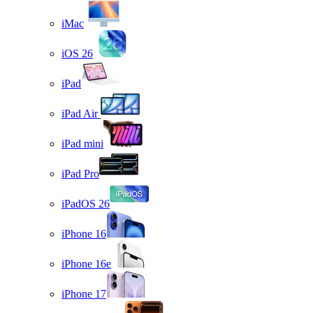
iMac
iOS 26
iPad
iPad Air
iPad mini
iPad Pro
iPadOS 26
iPhone 16
iPhone 16e
iPhone 17