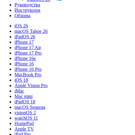
Руководства
Инструкции
Обзоры
iOS 26
macOS Tahoe 26
iPadOS 26
iPhone 17
iPhone 17 Air
iPhone 17 Pro
iPhone 16e
iPhone 16
iPhone 16 Pro
MacBook Pro
iOS 18
Apple Vision Pro
iMac
Mac mini
iPadOS 18
macOS Sequoia
visionOS 2
watchOS 11
HomePod
Apple TV
iPad Pro