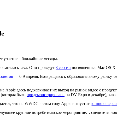
le
ет участие в ближайшие месяцы.
о занялась Java. Они проведут
3 сессии
посвященные Mac OS X и
советов
— 6-9 апреля. Возвращаясь к образовательному рынку, о
ие Apple здесь подчеркивает их выход на рынок видео с продукт
(которая была
продемонстрирована
на DV Expo в декабре), как
ается, что на WWDC в этом году Apple выпустит
раннюю версию
едующее крупное потребительское мероприятие… следите за н