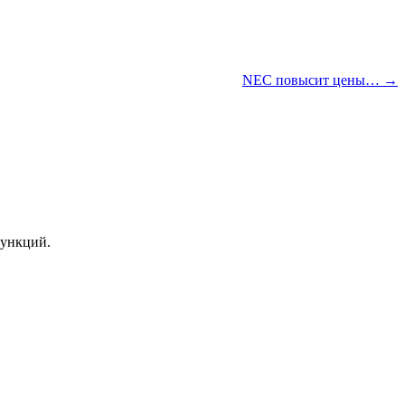
NEC повысит цены… →
функций.