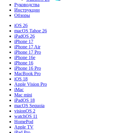
Руководства
Инструкции
Обзоры
iOS 26
macOS Tahoe 26
iPadOS 26
iPhone 17
iPhone 17 Air
iPhone 17 Pro
iPhone 16e
iPhone 16
iPhone 16 Pro
MacBook Pro
iOS 18
Apple Vision Pro
iMac
Mac mini
iPadOS 18
macOS Sequoia
visionOS 2
watchOS 11
HomePod
Apple TV
iPad Pro