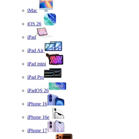
iMac
iOS 26
iPad
iPad Air
iPad mini
iPad Pro
iPadOS 26
iPhone 16
iPhone 16e
iPhone 17