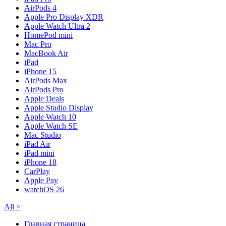
AirPods 4
Apple Pro Display XDR
Apple Watch Ultra 2
HomePod mini
Mac Pro
MacBook Air
iPad
iPhone 15
AirPods Max
AirPods Pro
Apple Deals
Apple Studio Display
Apple Watch 10
Apple Watch SE
Mac Studio
iPad Air
iPad mini
iPhone 18
CarPlay
Apple Pay
watchOS 26
All
>
Главная страница