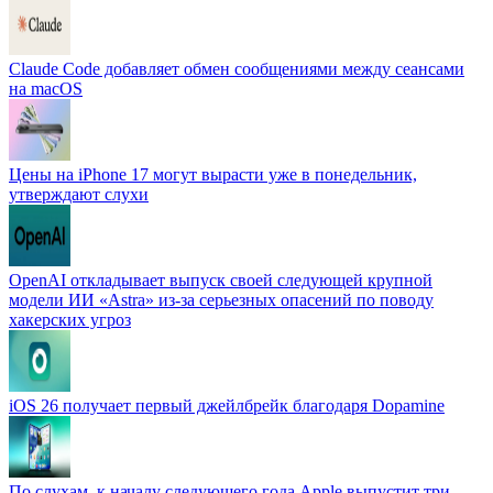
Claude Code добавляет обмен сообщениями между сеансами
на macOS
Цены на iPhone 17 могут вырасти уже в понедельник,
утверждают слухи
OpenAI откладывает выпуск своей следующей крупной
модели ИИ «Astra» из-за серьезных опасений по поводу
хакерских угроз
iOS 26 получает первый джейлбрейк благодаря Dopamine
По слухам, к началу следующего года Apple выпустит три