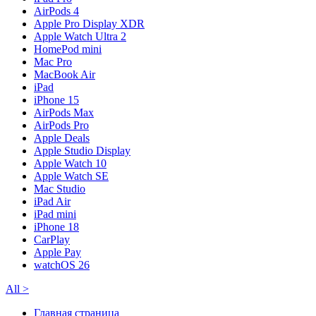
AirPods 4
Apple Pro Display XDR
Apple Watch Ultra 2
HomePod mini
Mac Pro
MacBook Air
iPad
iPhone 15
AirPods Max
AirPods Pro
Apple Deals
Apple Studio Display
Apple Watch 10
Apple Watch SE
Mac Studio
iPad Air
iPad mini
iPhone 18
CarPlay
Apple Pay
watchOS 26
All
>
Главная страница