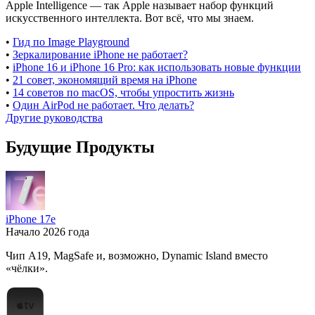
Apple Intelligence — так Apple называет набор функций
искусственного интеллекта. Вот всё, что мы знаем.
•
Гид по Image Playground
•
Зеркалирование iPhone не работает?
•
iPhone 16 и iPhone 16 Pro: как использовать новые функции
•
21 совет, экономящий время на iPhone
•
14 советов по macOS, чтобы упростить жизнь
•
Один AirPod не работает. Что делать?
Другие руководства
Будущие Продукты
iPhone 17e
Начало 2026 года
Чип A19, MagSafe и, возможно, Dynamic Island вместо
«чёлки».