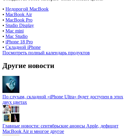
•
Недорогой MacBook
•
MacBook Air
•
MacBook Pro
•
Studio Display
•
Mac mini
•
Mac Studio
•
iPhone 18 Pro
•
Складной iPhone
Посмотреть полный календарь продуктов
Другие новости
По слухам, складной «iPhone Ultra» будет доступен в этих
двух цветах
Главные новости: сентябрьские анонсы Apple, дефицит
MacBook Air и многое другое