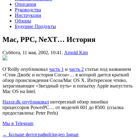
Описания
Руководства
Инструкции
Обзоры
Будущие Продукты
Mac, PPC, NeXT… История
Суббота, 11 мая, 2002, 10:41.
Arnold Kim
O’Reilly опубликовал
часть 1
и
часть 2
статьи под названием
«Стив Джобс и история Cocoa»… в которой дается краткий
обзор происхождения Cocoa/Mac OS X. Интересное чтиво,
затрагивающее «Звездный путь» и попытку Apple выпустить
Mac OS на Intel.
Haxor.dk опубликовал
интересный обзор линейки
процессоров PowerPC… от моделей 601 до 8500. (ссылка
предоставлена: Peter Perls)
Мы в Telegram
← Больше фотографий/видео Jaguar