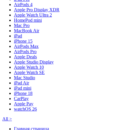
AirPods 4
Apple Pro Display XDR
Apple Watch Ultra 2
HomePod mini
Mac Pro
MacBook Air
iPad
iPhone 15
AirPods Max
AirPods Pro
Apple Deals
Apple Studio Display
Apple Watch 10
Apple Watch SE
Mac Studio
iPad Air
iPad mini
iPhone 18
CarPlay
Apple Pay
watchOS 26
All
>
Главная страница