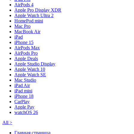
AirPods 4
Apple Pro Display XDR
Apple Watch Ultra 2
HomePod mini
Mac Pro
MacBook Air
iPad
iPhone 15
AirPods Max
AirPods Pro
Apple Deals
Apple Studio Display
Apple Watch 10
Apple Watch SE
Mac Studio
iPad Air
iPad mini
iPhone 18
CarPlay
Apple Pay
watchOS 26
All
>
Главная страница