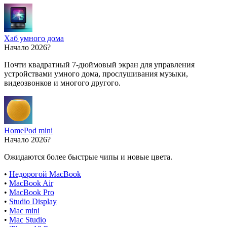
Хаб умного дома
Начало 2026?
Почти квадратный 7-дюймовый экран для управления
устройствами умного дома, прослушивания музыки,
видеозвонков и многого другого.
HomePod mini
Начало 2026?
Ожидаются более быстрые чипы и новые цвета.
•
Недорогой MacBook
•
MacBook Air
•
MacBook Pro
•
Studio Display
•
Mac mini
•
Mac Studio