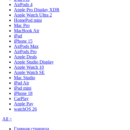
AirPods 4
Apple Pro Display XDR
Apple Watch Ultra 2
HomePod mini
Mac Pro
MacBook Air
iPad
iPhone 15
AirPods Max
AirPods Pro
Apple Deals
Apple Studio Display
Apple Watch 10
Apple Watch SE
Mac Studio
iPad Air
iPad mini
iPhone 18
CarPlay
Apple Pay
watchOS 26
All
>
Главная страница