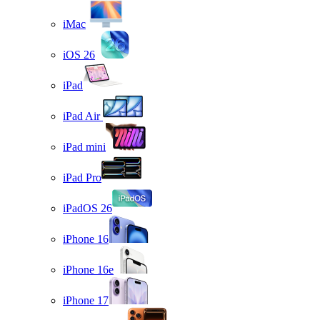
iMac
iOS 26
iPad
iPad Air
iPad mini
iPad Pro
iPadOS 26
iPhone 16
iPhone 16e
iPhone 17