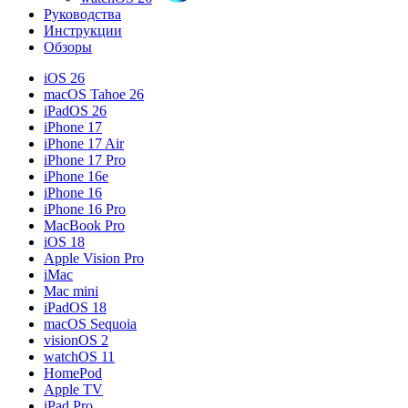
Руководства
Инструкции
Обзоры
iOS 26
macOS Tahoe 26
iPadOS 26
iPhone 17
iPhone 17 Air
iPhone 17 Pro
iPhone 16e
iPhone 16
iPhone 16 Pro
MacBook Pro
iOS 18
Apple Vision Pro
iMac
Mac mini
iPadOS 18
macOS Sequoia
visionOS 2
watchOS 11
HomePod
Apple TV
iPad Pro