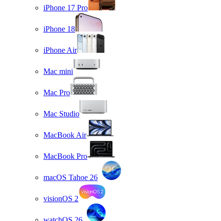
iPhone 17 Pro
iPhone 18
iPhone Air
Mac mini
Mac Pro
Mac Studio
MacBook Air
MacBook Pro
macOS Tahoe 26
visionOS 2
watchOS 26