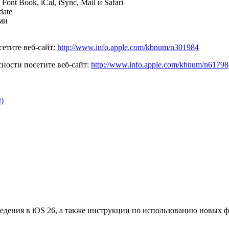
ont Book, iCal, iSync, Mail и Safari
date
ми
етите веб-сайт:
http://www.info.apple.com/kbnum/n301984
ности посетите веб-сайт:
http://www.info.apple.com/kbnum/n61798
)
едения в iOS 26, а также инструкции по использованию новых 