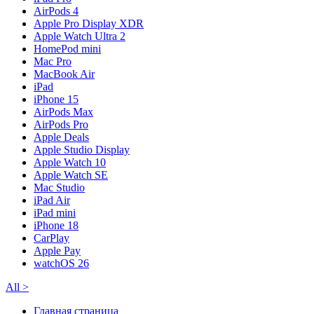
AirPods 4
Apple Pro Display XDR
Apple Watch Ultra 2
HomePod mini
Mac Pro
MacBook Air
iPad
iPhone 15
AirPods Max
AirPods Pro
Apple Deals
Apple Studio Display
Apple Watch 10
Apple Watch SE
Mac Studio
iPad Air
iPad mini
iPhone 18
CarPlay
Apple Pay
watchOS 26
All
>
Главная страница