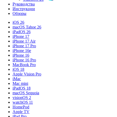
Руководства
Инструкции
Обзоры
iOS 26
macOS Tahoe 26
iPadOS 26
iPhone 17
iPhone 17 Air
iPhone 17 Pro
iPhone 16e
iPhone 16
iPhone 16 Pro
MacBook Pro
iOS 18
Apple Vision Pro
iMac
Mac mini
iPadOS 18
macOS Sequoia
visionOS 2
watchOS 11
HomePod
Apple TV
iPad Pro