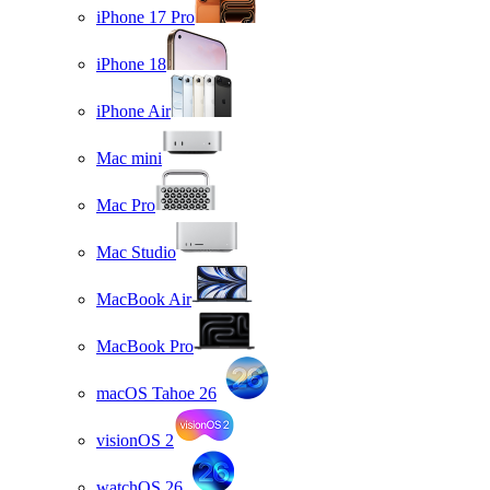
iPhone 17 Pro
iPhone 18
iPhone Air
Mac mini
Mac Pro
Mac Studio
MacBook Air
MacBook Pro
macOS Tahoe 26
visionOS 2
watchOS 26