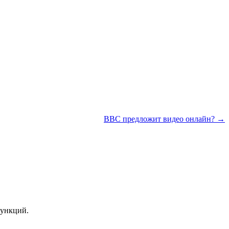
BBC предложит видео онлайн? →
функций.