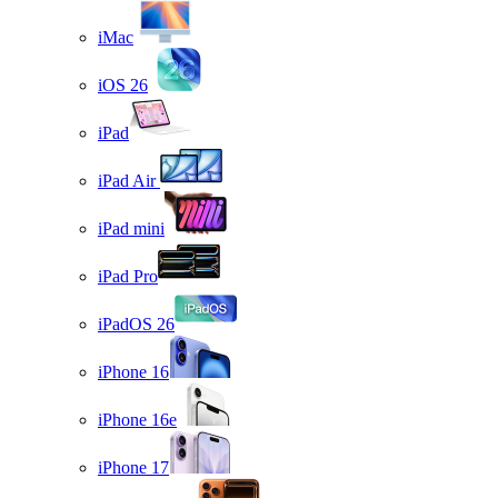
iMac
iOS 26
iPad
iPad Air
iPad mini
iPad Pro
iPadOS 26
iPhone 16
iPhone 16e
iPhone 17