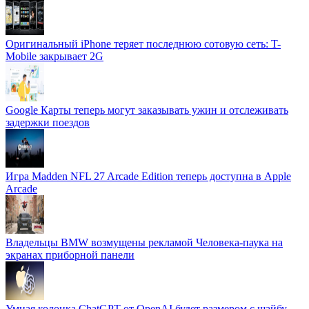
Оригинальный iPhone теряет последнюю сотовую сеть: T-
Mobile закрывает 2G
Google Карты теперь могут заказывать ужин и отслеживать
задержки поездов
Игра Madden NFL 27 Arcade Edition теперь доступна в Apple
Arcade
Владельцы BMW возмущены рекламой Человека-паука на
экранах приборной панели
Умная колонка ChatGPT от OpenAI будет размером с шайбу