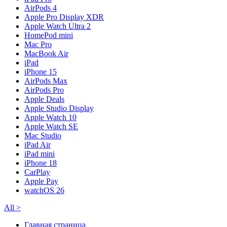
AirPods 4
Apple Pro Display XDR
Apple Watch Ultra 2
HomePod mini
Mac Pro
MacBook Air
iPad
iPhone 15
AirPods Max
AirPods Pro
Apple Deals
Apple Studio Display
Apple Watch 10
Apple Watch SE
Mac Studio
iPad Air
iPad mini
iPhone 18
CarPlay
Apple Pay
watchOS 26
All
>
Главная страница