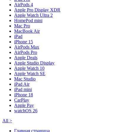
AirPods 4
Apple Pro Display XDR
Apple Watch Ultra 2
HomePod mini
Mac Pro
MacBook Air
iPad
iPhone 15
AirPods Max
AirPods Pro
Apple Deals
Apple Studio Display
Apple Watch 10
Apple Watch SE
Mac Studio
iPad Air
iPad mini
iPhone 18
CarPlay
Apple Pay
watchOS 26
All
>
Главная страница