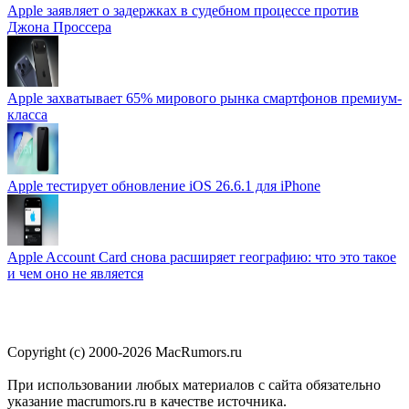
Apple заявляет о задержках в судебном процессе против
Джона Проссера
Apple захватывает 65% мирового рынка смартфонов премиум-
класса
Apple тестирует обновление iOS 26.6.1 для iPhone
Apple Account Card снова расширяет географию: что это такое
и чем оно не является
Copyright (c) 2000-2026 MacRumors.ru
При использовании любых материалов с сайта обязательно
указание macrumors.ru в качестве источника.