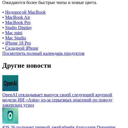
Ожидаются более быстрые чипы и новые цвета.
•
Недорогой MacBook
•
MacBook Air
•
MacBook Pro
•
Studio Display
•
Mac mini
•
Mac Studio
•
iPhone 18 Pro
•
Складной iPhone
Посмотреть полный календарь продуктов
Другие новости
OpenAI откладывает выпуск своей следующей крупной
модели ИИ «Astra» из-за серьезных опасений по поводу
хакерских угроз
iOS 26 получает первый джейлбрейк благодаря Dopamine