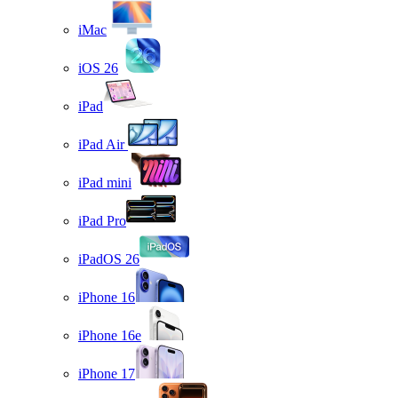
iMac
iOS 26
iPad
iPad Air
iPad mini
iPad Pro
iPadOS 26
iPhone 16
iPhone 16e
iPhone 17