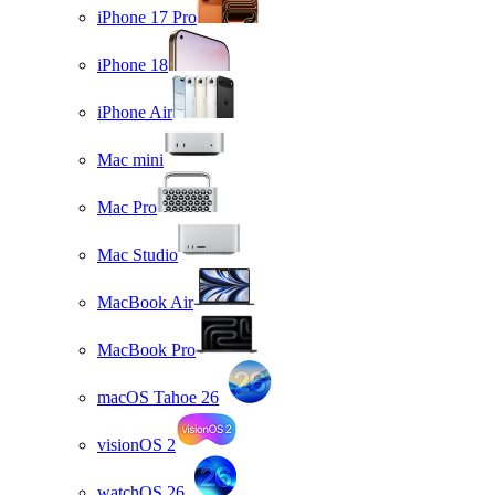
iPhone 17 Pro
iPhone 18
iPhone Air
Mac mini
Mac Pro
Mac Studio
MacBook Air
MacBook Pro
macOS Tahoe 26
visionOS 2
watchOS 26