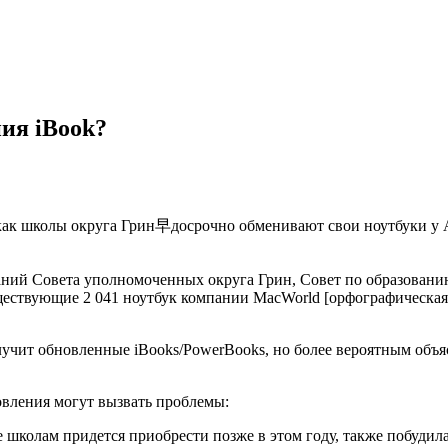
ия iBook?
как школы округа Грин早досрочно обменивают свои ноутбуки у A
даний Совета уполномоченных округа Грин, Совет по образовани
уществующие 2 041 ноутбук компании MacWorld [орфографическая
лучит обновленные iBooks/PowerBooks, но более вероятным объяс
овления могут вызвать проблемы:
 школам придется приобрести позже в этом году, также побудил