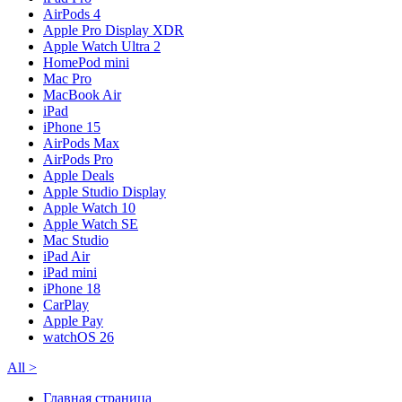
AirPods 4
Apple Pro Display XDR
Apple Watch Ultra 2
HomePod mini
Mac Pro
MacBook Air
iPad
iPhone 15
AirPods Max
AirPods Pro
Apple Deals
Apple Studio Display
Apple Watch 10
Apple Watch SE
Mac Studio
iPad Air
iPad mini
iPhone 18
CarPlay
Apple Pay
watchOS 26
All
>
Главная страница