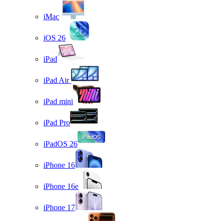
iMac
iOS 26
iPad
iPad Air
iPad mini
iPad Pro
iPadOS 26
iPhone 16
iPhone 16e
iPhone 17