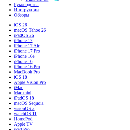
Руководства
Инструкции
Обзоры
iOS 26
macOS Tahoe 26
iPadOS 26
iPhone 17
iPhone 17 Air
iPhone 17 Pro
iPhone 16e
iPhone 16
iPhone 16 Pro
MacBook Pro
iOS 18
Apple Vision Pro
iMac
Mac mini
iPadOS 18
macOS Sequoia
visionOS 2
watchOS 11
HomePod
Apple TV
iPad Pro