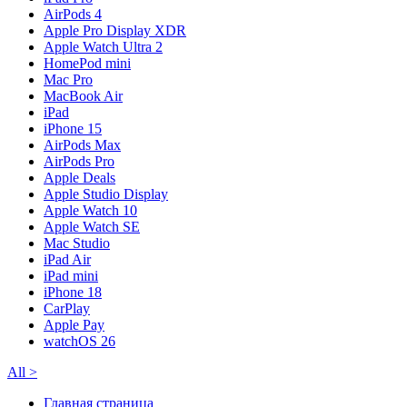
AirPods 4
Apple Pro Display XDR
Apple Watch Ultra 2
HomePod mini
Mac Pro
MacBook Air
iPad
iPhone 15
AirPods Max
AirPods Pro
Apple Deals
Apple Studio Display
Apple Watch 10
Apple Watch SE
Mac Studio
iPad Air
iPad mini
iPhone 18
CarPlay
Apple Pay
watchOS 26
All
>
Главная страница