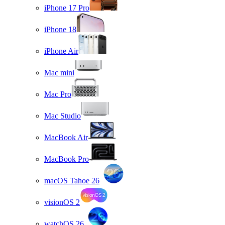
iPhone 17 Pro
iPhone 18
iPhone Air
Mac mini
Mac Pro
Mac Studio
MacBook Air
MacBook Pro
macOS Tahoe 26
visionOS 2
watchOS 26