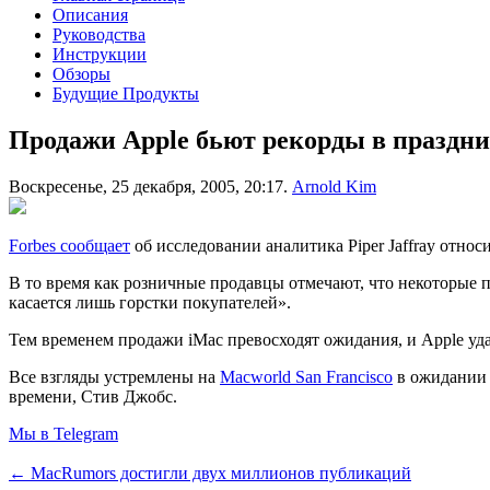
Описания
Руководства
Инструкции
Обзоры
Будущие Продукты
Продажи Apple бьют рекорды в праздн
Воскресенье, 25 декабря, 2005, 20:17.
Arnold Kim
Forbes сообщает
об исследовании аналитика Piper Jaffray отно
В то время как розничные продавцы отмечают, что некоторые п
касается лишь горстки покупателей».
Тем временем продажи iMac превосходят ожидания, и Apple уд
Все взгляды устремлены на
Macworld San Francisco
в ожидании 
времени, Стив Джобс.
Мы в Telegram
← MacRumors достигли двух миллионов публикаций