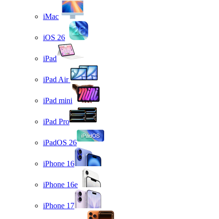
iMac
iOS 26
iPad
iPad Air
iPad mini
iPad Pro
iPadOS 26
iPhone 16
iPhone 16e
iPhone 17