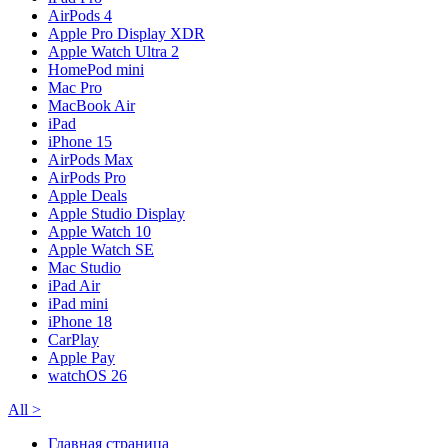
AirPods 4
Apple Pro Display XDR
Apple Watch Ultra 2
HomePod mini
Mac Pro
MacBook Air
iPad
iPhone 15
AirPods Max
AirPods Pro
Apple Deals
Apple Studio Display
Apple Watch 10
Apple Watch SE
Mac Studio
iPad Air
iPad mini
iPhone 18
CarPlay
Apple Pay
watchOS 26
All
>
Главная страница