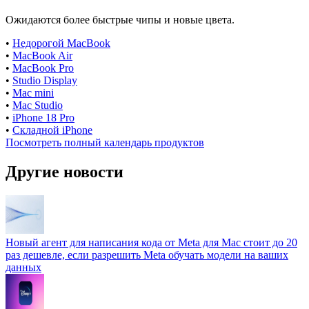
Ожидаются более быстрые чипы и новые цвета.
•
Недорогой MacBook
•
MacBook Air
•
MacBook Pro
•
Studio Display
•
Mac mini
•
Mac Studio
•
iPhone 18 Pro
•
Складной iPhone
Посмотреть полный календарь продуктов
Другие новости
Новый агент для написания кода от Meta для Mac стоит до 20
раз дешевле, если разрешить Meta обучать модели на ваших
данных