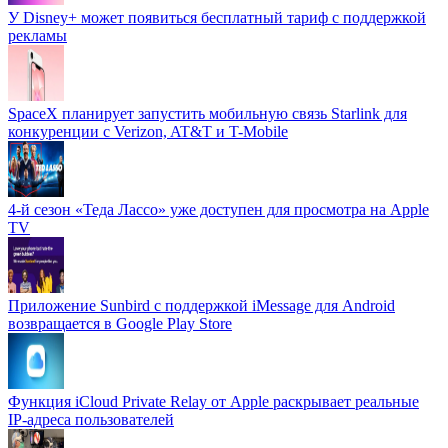
У Disney+ может появиться бесплатный тариф с поддержкой
рекламы
SpaceX планирует запустить мобильную связь Starlink для
конкуренции с Verizon, AT&T и T-Mobile
4-й сезон «Теда Лассо» уже доступен для просмотра на Apple
TV
Приложение Sunbird с поддержкой iMessage для Android
возвращается в Google Play Store
Функция iCloud Private Relay от Apple раскрывает реальные
IP-адреса пользователей