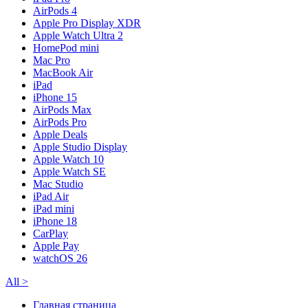
AirPods 4
Apple Pro Display XDR
Apple Watch Ultra 2
HomePod mini
Mac Pro
MacBook Air
iPad
iPhone 15
AirPods Max
AirPods Pro
Apple Deals
Apple Studio Display
Apple Watch 10
Apple Watch SE
Mac Studio
iPad Air
iPad mini
iPhone 18
CarPlay
Apple Pay
watchOS 26
All
>
Главная страница