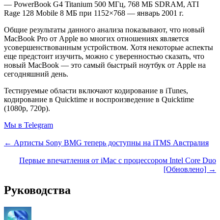
— PowerBook G4 Titanium 500 МГц, 768 МБ SDRAM, ATI
Rage 128 Mobile 8 МБ при 1152×768 — январь 2001 г.
Общие результаты данного анализа показывают, что новый
MacBook Pro от Apple во многих отношениях является
усовершенствованным устройством. Хотя некоторые аспекты
еще предстоит изучить, можно с уверенностью сказать, что
новый MacBook — это самый быстрый ноутбук от Apple на
сегодняшний день.
Тестируемые области включают кодирование в iTunes,
кодирование в Quicktime и воспроизведение в Quicktime
(1080p, 720p).
Мы в Telegram
← Артисты Sony BMG теперь доступны на iTMS Австралия
Первые впечатления от iMac с процессором Intel Core Duo
[Обновлено] →
Руководства