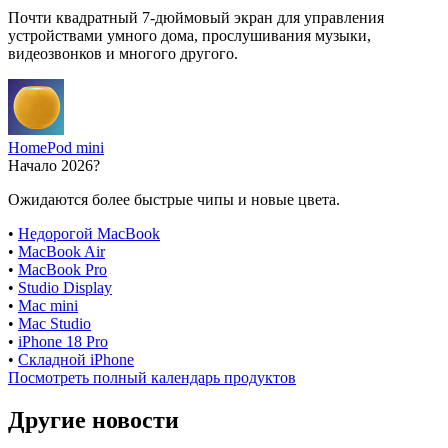
Почти квадратный 7-дюймовый экран для управления
устройствами умного дома, прослушивания музыки,
видеозвонков и многого другого.
HomePod mini
Начало 2026?
Ожидаются более быстрые чипы и новые цвета.
•
Недорогой MacBook
•
MacBook Air
•
MacBook Pro
•
Studio Display
•
Mac mini
•
Mac Studio
•
iPhone 18 Pro
•
Складной iPhone
Посмотреть полный календарь продуктов
Другие новости