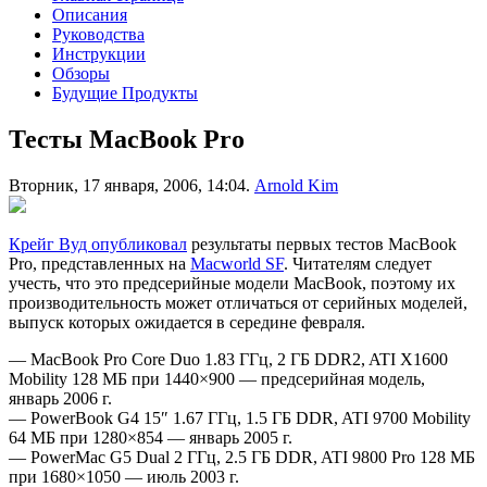
Описания
Руководства
Инструкции
Обзоры
Будущие Продукты
Тесты MacBook Pro
Вторник, 17 января, 2006, 14:04.
Arnold Kim
Крейг Вуд опубликовал
результаты первых тестов MacBook
Pro, представленных на
Macworld SF
. Читателям следует
учесть, что это предсерийные модели MacBook, поэтому их
производительность может отличаться от серийных моделей,
выпуск которых ожидается в середине февраля.
— MacBook Pro Core Duo 1.83 ГГц, 2 ГБ DDR2, ATI X1600
Mobility 128 МБ при 1440×900 — предсерийная модель,
январь 2006 г.
— PowerBook G4 15″ 1.67 ГГц, 1.5 ГБ DDR, ATI 9700 Mobility
64 МБ при 1280×854 — январь 2005 г.
— PowerMac G5 Dual 2 ГГц, 2.5 ГБ DDR, ATI 9800 Pro 128 МБ
при 1680×1050 — июль 2003 г.