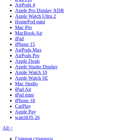
AirPods 4
Apple Pro Display XDR
Apple Watch Ultra 2
HomePod mini
Mac Pro
MacBook Air
iPad
iPhone 15
AirPods Max
AirPods Pro
Apple Deals
Apple Studio Display
Apple Watch 10
Apple Watch SE
Mac Studio
iPad Air
iPad mini
iPhone 18
CarPlay
Apple Pay
watchOS 26
All
>
Главная страница