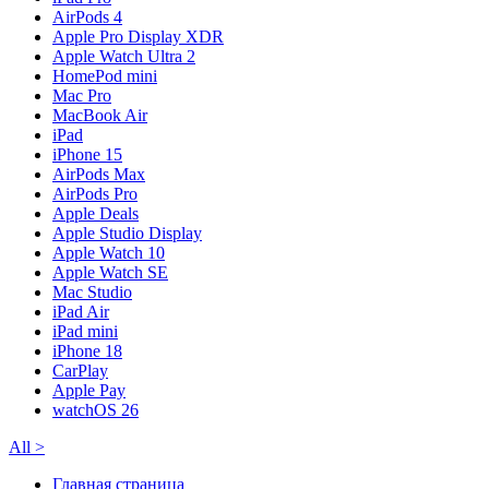
AirPods 4
Apple Pro Display XDR
Apple Watch Ultra 2
HomePod mini
Mac Pro
MacBook Air
iPad
iPhone 15
AirPods Max
AirPods Pro
Apple Deals
Apple Studio Display
Apple Watch 10
Apple Watch SE
Mac Studio
iPad Air
iPad mini
iPhone 18
CarPlay
Apple Pay
watchOS 26
All
>
Главная страница