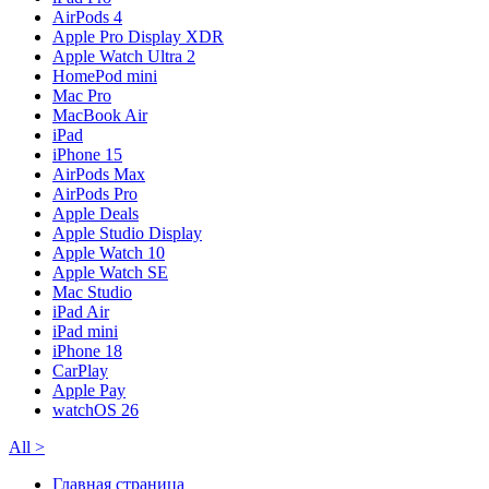
AirPods 4
Apple Pro Display XDR
Apple Watch Ultra 2
HomePod mini
Mac Pro
MacBook Air
iPad
iPhone 15
AirPods Max
AirPods Pro
Apple Deals
Apple Studio Display
Apple Watch 10
Apple Watch SE
Mac Studio
iPad Air
iPad mini
iPhone 18
CarPlay
Apple Pay
watchOS 26
All
>
Главная страница