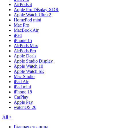
AirPods 4
Apple Pro Display XDR
Apple Watch Ultra 2
HomePod mini
Mac Pro
MacBook Air
iPad
iPhone 15
AirPods Max
AirPods Pro
Apple Deals
Apple Studio Display
Apple Watch 10
Apple Watch SE
Mac Studio
iPad Air
iPad mini
iPhone 18
CarPlay
Apple Pay
watchOS 26
All
>
Главная страница