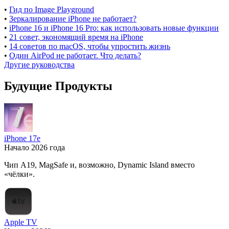
•
Гид по Image Playground
•
Зеркалирование iPhone не работает?
•
iPhone 16 и iPhone 16 Pro: как использовать новые функции
•
21 совет, экономящий время на iPhone
•
14 советов по macOS, чтобы упростить жизнь
•
Один AirPod не работает. Что делать?
Другие руководства
Будущие Продукты
iPhone 17e
Начало 2026 года
Чип A19, MagSafe и, возможно, Dynamic Island вместо
«чёлки».
Apple TV