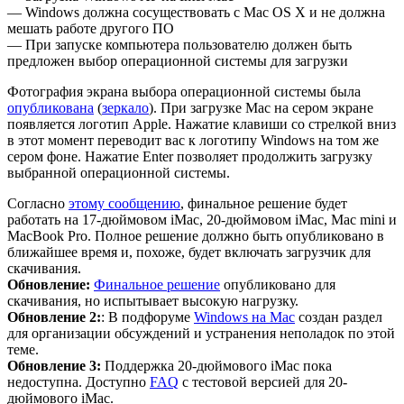
— Windows должна сосуществовать с Mac OS X и не должна
мешать работе другого ПО
— При запуске компьютера пользователю должен быть
предложен выбор операционной системы для загрузки
Фотография экрана выбора операционной системы была
опубликована
(
зеркало
). При загрузке Mac на сером экране
появляется логотип Apple. Нажатие клавиши со стрелкой вниз
в этот момент переводит вас к логотипу Windows на том же
сером фоне. Нажатие Enter позволяет продолжить загрузку
выбранной операционной системы.
Согласно
этому сообщению
, финальное решение будет
работать на 17-дюймовом iMac, 20-дюймовом iMac, Mac mini и
MacBook Pro. Полное решение должно быть опубликовано в
ближайшее время и, похоже, будет включать загрузчик для
скачивания.
Обновление:
Финальное решение
опубликовано для
скачивания, но испытывает высокую нагрузку.
Обновление 2:
: В подфоруме
Windows на Mac
создан раздел
для организации обсуждений и устранения неполадок по этой
теме.
Обновление 3:
Поддержка 20-дюймового iMac пока
недоступна. Доступно
FAQ
с тестовой версией для 20-
дюймового iMac.