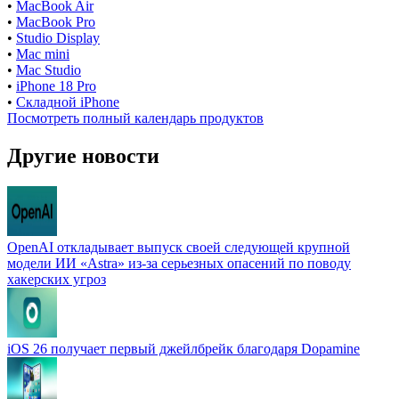
•
MacBook Air
•
MacBook Pro
•
Studio Display
•
Mac mini
•
Mac Studio
•
iPhone 18 Pro
•
Складной iPhone
Посмотреть полный календарь продуктов
Другие новости
OpenAI откладывает выпуск своей следующей крупной
модели ИИ «Astra» из-за серьезных опасений по поводу
хакерских угроз
iOS 26 получает первый джейлбрейк благодаря Dopamine