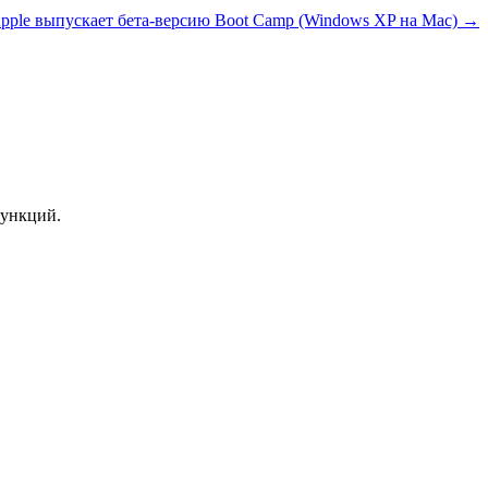
pple выпускает бета-версию Boot Camp (Windows XP на Mac) →
функций.