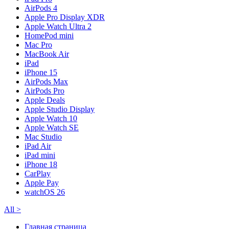
AirPods 4
Apple Pro Display XDR
Apple Watch Ultra 2
HomePod mini
Mac Pro
MacBook Air
iPad
iPhone 15
AirPods Max
AirPods Pro
Apple Deals
Apple Studio Display
Apple Watch 10
Apple Watch SE
Mac Studio
iPad Air
iPad mini
iPhone 18
CarPlay
Apple Pay
watchOS 26
All
>
Главная страница