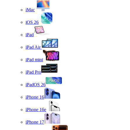
iMac
iOS 26
iPad
iPad Air
iPad mini
iPad Pro
iPadOS 26
iPhone 16
iPhone 16e
iPhone 17