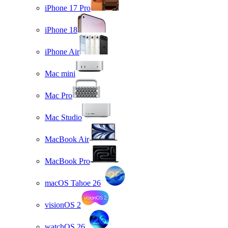
iPhone 17 Pro
iPhone 18
iPhone Air
Mac mini
Mac Pro
Mac Studio
MacBook Air
MacBook Pro
macOS Tahoe 26
visionOS 2
watchOS 26