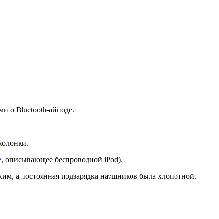
ми о Bluetooth-айподе.
колонки.
е
, описывающее беспроводной iPod).
соким, а постоянная подзарядка наушников была хлопотной.