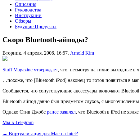
Описания
Руководства
Инструкции
Обзоры
Будущие Продукты
Скоро Bluetooth-айподы?
Вторник, 4 апреля, 2006, 16:57.
Arnold Kim
Stuff Magazine утверждает
, что, несмотря на тихие выходные в 
…похоже, что [Bluetooth iPod] наконец-то готов появиться в ма
Сообщается, что сопутствующие аксессуары включают Bluetoot
Bluetooth-айпод давно был предметом слухов, с многочисленн
Однако Стив Джобс
ранее заявлял
, что Bluetooth в iPod не яв
Мы в Telegram
← Виртуализация для Mac на Intel?