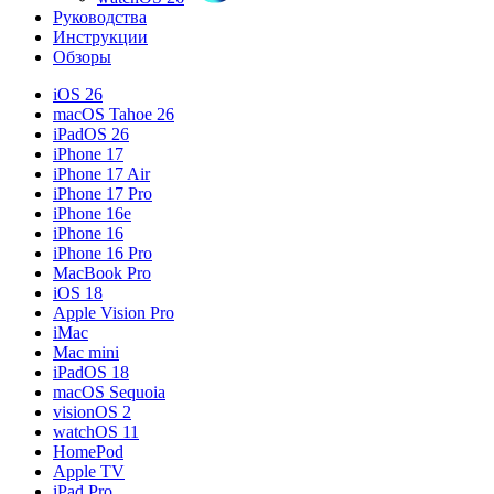
Руководства
Инструкции
Обзоры
iOS 26
macOS Tahoe 26
iPadOS 26
iPhone 17
iPhone 17 Air
iPhone 17 Pro
iPhone 16e
iPhone 16
iPhone 16 Pro
MacBook Pro
iOS 18
Apple Vision Pro
iMac
Mac mini
iPadOS 18
macOS Sequoia
visionOS 2
watchOS 11
HomePod
Apple TV
iPad Pro