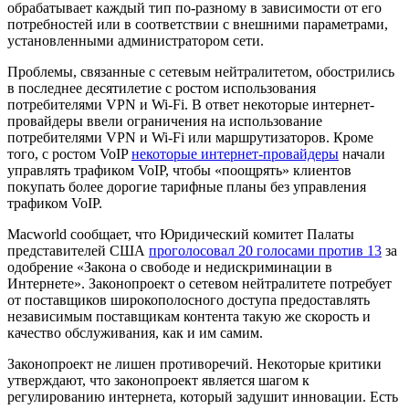
обрабатывает каждый тип по-разному в зависимости от его
потребностей или в соответствии с внешними параметрами,
установленными администратором сети.
Проблемы, связанные с сетевым нейтралитетом, обострились
в последнее десятилетие с ростом использования
потребителями VPN и Wi-Fi. В ответ некоторые интернет-
провайдеры ввели ограничения на использование
потребителями VPN и Wi-Fi или маршрутизаторов. Кроме
того, с ростом VoIP
некоторые интернет-провайдеры
начали
управлять трафиком VoIP, чтобы «поощрять» клиентов
покупать более дорогие тарифные планы без управления
трафиком VoIP.
Macworld сообщает, что Юридический комитет Палаты
представителей США
проголосовал 20 голосами против 13
за
одобрение «Закона о свободе и недискриминации в
Интернете». Законопроект о сетевом нейтралитете потребует
от поставщиков широкополосного доступа предоставлять
независимым поставщикам контента такую же скорость и
качество обслуживания, как и им самим.
Законопроект не лишен противоречий. Некоторые критики
утверждают, что законопроект является шагом к
регулированию интернета, который задушит инновации. Есть