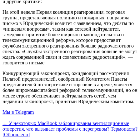
и другие критики:
На этой неделе Первая коалиция реагирования, торговая
группа, представляющая полицию и пожарных, направила
письмо в Юридический комитет с заявлением, что дебаты по
«нишевым вопросам», таким как сетевой нейтралитет,
замедляют принятие более широкого законодательства о
телекоммуникационной реформе, которое предоставит
службам экстренного реагирования больше радиочастотного
спектра. «Службы экстренного реагирования больше не могут
ждать современной связи и совместимых радиостанций», —
говорится в письме.
Конкурирующий законопроект, ожидающий рассмотрения
Палатой представителей, одобренный Комитетом Палаты
представителей по энергетике и торговле в апреле, является
более широкомасштабной реформой телекоммуникаций, но он
менее строго обеспечивает нейтральность сетей, чем
недавний законопроект, принятый Юридическим комитетом.
Мы в Telegram
← У некоторых MacBook заблокированы вентиляционные
отверстия, что вызывает проблемы с перегревом? Термопаста?
[Обновлено]