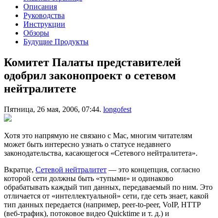
Описания
Руководства
Инструкции
Обзоры
Будущие Продукты
Комитет Палаты представителей
одобрил законопроект о сетевом
нейтралитете
Пятница, 26 мая, 2006, 07:44.
longofest
Хотя это напрямую не связано с Mac, многим читателям
может быть интересно узнать о статусе недавнего
законодательства, касающегося «Сетевого нейтралитета».
Вкратце,
Сетевой нейтралитет
— это концепция, согласно
которой сети должны быть «тупыми» и одинаково
обрабатывать каждый тип данных, передаваемый по ним. Это
отличается от «интеллектуальной» сети, где сеть знает, какой
тип данных передается (например, peer-to-peer, VoIP, HTTP
(веб-трафик), потоковое видео Quicktime и т. д.) и