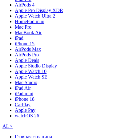
AirPods 4
Apple Pro Display XDR
Apple Watch Ultra 2
HomePod mini
Mac Pro
MacBook Air
iPad
iPhone 15
AirPods Max
AirPods Pro
Apple Deals
Apple Studio Display
Apple Watch 10
Apple Watch SE
Mac Studio
iPad Air
iPad mini
iPhone 18
CarPlay
Apple Pay
watchOS 26
All
>
Главная страница