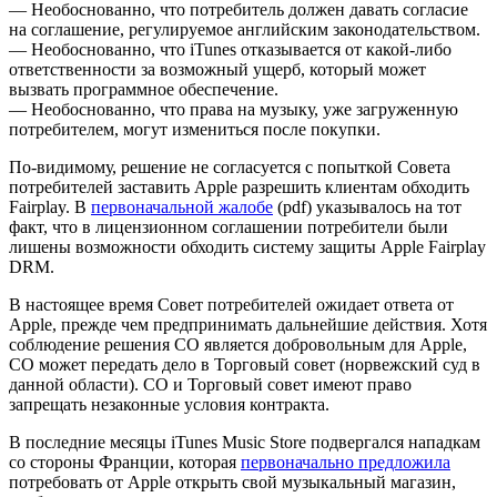
— Необоснованно, что потребитель должен давать согласие
на соглашение, регулируемое английским законодательством.
— Необоснованно, что iTunes отказывается от какой-либо
ответственности за возможный ущерб, который может
вызвать программное обеспечение.
— Необоснованно, что права на музыку, уже загруженную
потребителем, могут измениться после покупки.
По-видимому, решение не согласуется с попыткой Совета
потребителей заставить Apple разрешить клиентам обходить
Fairplay. В
первоначальной жалобе
(pdf) указывалось на тот
факт, что в лицензионном соглашении потребители были
лишены возможности обходить систему защиты Apple Fairplay
DRM.
В настоящее время Совет потребителей ожидает ответа от
Apple, прежде чем предпринимать дальнейшие действия. Хотя
соблюдение решения CO является добровольным для Apple,
CO может передать дело в Торговый совет (норвежский суд в
данной области). CO и Торговый совет имеют право
запрещать незаконные условия контракта.
В последние месяцы iTunes Music Store подвергался нападкам
со стороны Франции, которая
первоначально предложила
потребовать от Apple открыть свой музыкальный магазин,