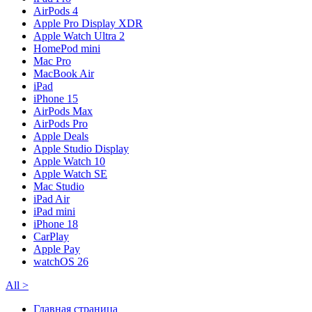
AirPods 4
Apple Pro Display XDR
Apple Watch Ultra 2
HomePod mini
Mac Pro
MacBook Air
iPad
iPhone 15
AirPods Max
AirPods Pro
Apple Deals
Apple Studio Display
Apple Watch 10
Apple Watch SE
Mac Studio
iPad Air
iPad mini
iPhone 18
CarPlay
Apple Pay
watchOS 26
All
>
Главная страница