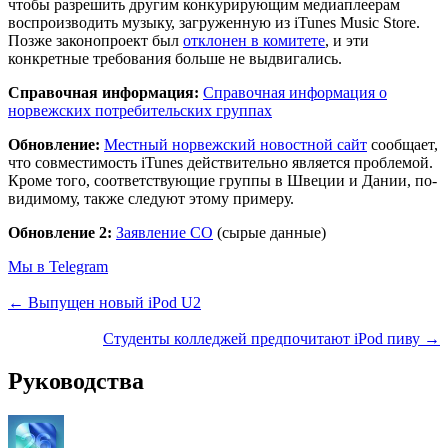
чтобы разрешить другим конкурирующим медиаплеерам
воспроизводить музыку, загруженную из iTunes Music Store.
Позже законопроект был
отклонен в комитете
, и эти
конкретные требования больше не выдвигались.
Справочная информация:
Справочная информация о
норвежских потребительских группах
Обновление:
Местный норвежский новостной сайт
сообщает,
что совместимость iTunes действительно является проблемой.
Кроме того, соответствующие группы в Швеции и Дании, по-
видимому, также следуют этому примеру.
Обновление 2:
Заявление CO
(сырые данные)
Мы в Telegram
← Выпущен новый iPod U2
Студенты колледжей предпочитают iPod пиву →
Руководства