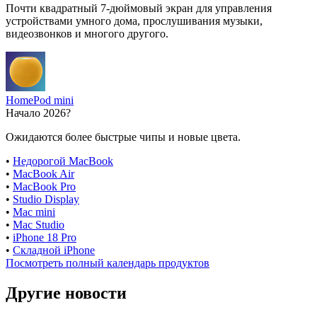
Почти квадратный 7-дюймовый экран для управления
устройствами умного дома, прослушивания музыки,
видеозвонков и многого другого.
HomePod mini
Начало 2026?
Ожидаются более быстрые чипы и новые цвета.
•
Недорогой MacBook
•
MacBook Air
•
MacBook Pro
•
Studio Display
•
Mac mini
•
Mac Studio
•
iPhone 18 Pro
•
Складной iPhone
Посмотреть полный календарь продуктов
Другие новости