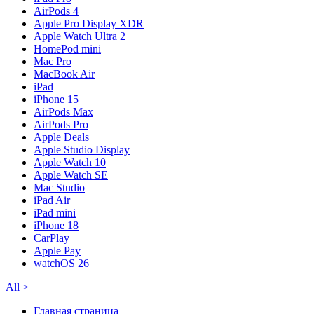
AirPods 4
Apple Pro Display XDR
Apple Watch Ultra 2
HomePod mini
Mac Pro
MacBook Air
iPad
iPhone 15
AirPods Max
AirPods Pro
Apple Deals
Apple Studio Display
Apple Watch 10
Apple Watch SE
Mac Studio
iPad Air
iPad mini
iPhone 18
CarPlay
Apple Pay
watchOS 26
All
>
Главная страница