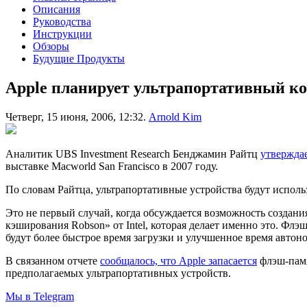
Описания
Руководства
Инструкции
Обзоры
Будущие Продукты
Apple планирует ультрапортативный к
Четверг, 15 июня, 2006, 12:32.
Arnold Kim
Аналитик UBS Investment Research Бенджамин Райтц
утвержда
выставке Macworld San Francisco в 2007 году.
По словам Райтца, ультрапортативные устройства будут испол
Это не первый случай, когда обсуждается возможность создани
кэширования Robson» от Intel, которая делает именно это. Фл
будут более быстрое время загрузки и улучшенное время автон
В связанном отчете
сообщалось, что Apple запасается
флэш-памя
предполагаемых ультрапортативных устройств.
Мы в Telegram