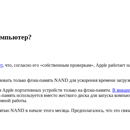
омпьютер?
ет
, что, согласно его «собственным проверкам», Apple работает 
ьзовать только флэш-память NAND для ускорения времени загруз
я Apple портативных устройств только на флэш-памяти.
В январе
эш-память используется вместо жесткого диска для запуска ком
омной работы.
тью NAND в начале этого месяца. Предполагалось, что это связа