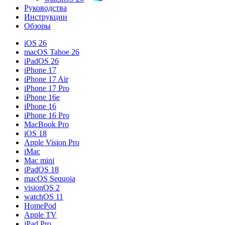
Руководства
Инструкции
Обзоры
iOS 26
macOS Tahoe 26
iPadOS 26
iPhone 17
iPhone 17 Air
iPhone 17 Pro
iPhone 16e
iPhone 16
iPhone 16 Pro
MacBook Pro
iOS 18
Apple Vision Pro
iMac
Mac mini
iPadOS 18
macOS Sequoia
visionOS 2
watchOS 11
HomePod
Apple TV
iPad Pro