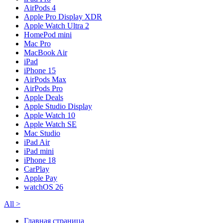
AirPods 4
Apple Pro Display XDR
Apple Watch Ultra 2
HomePod mini
Mac Pro
MacBook Air
iPad
iPhone 15
AirPods Max
AirPods Pro
Apple Deals
Apple Studio Display
Apple Watch 10
Apple Watch SE
Mac Studio
iPad Air
iPad mini
iPhone 18
CarPlay
Apple Pay
watchOS 26
All
>
Главная страница