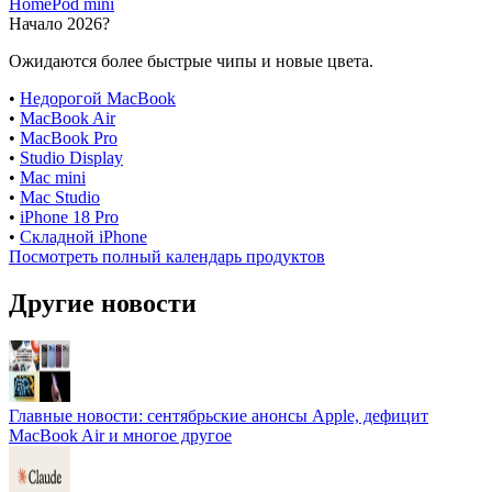
HomePod mini
Начало 2026?
Ожидаются более быстрые чипы и новые цвета.
•
Недорогой MacBook
•
MacBook Air
•
MacBook Pro
•
Studio Display
•
Mac mini
•
Mac Studio
•
iPhone 18 Pro
•
Складной iPhone
Посмотреть полный календарь продуктов
Другие новости
Главные новости: сентябрьские анонсы Apple, дефицит
MacBook Air и многое другое