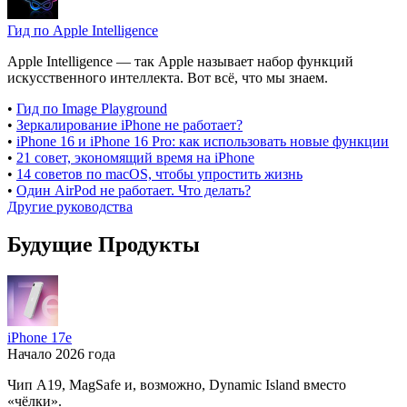
Гид по Apple Intelligence
Apple Intelligence — так Apple называет набор функций
искусственного интеллекта. Вот всё, что мы знаем.
•
Гид по Image Playground
•
Зеркалирование iPhone не работает?
•
iPhone 16 и iPhone 16 Pro: как использовать новые функции
•
21 совет, экономящий время на iPhone
•
14 советов по macOS, чтобы упростить жизнь
•
Один AirPod не работает. Что делать?
Другие руководства
Будущие Продукты
iPhone 17e
Начало 2026 года
Чип A19, MagSafe и, возможно, Dynamic Island вместо
«чёлки».