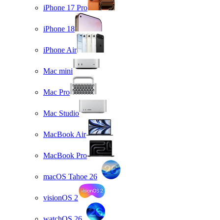
iPhone 17 Pro
iPhone 18
iPhone Air
Mac mini
Mac Pro
Mac Studio
MacBook Air
MacBook Pro
macOS Tahoe 26
visionOS 2
watchOS 26