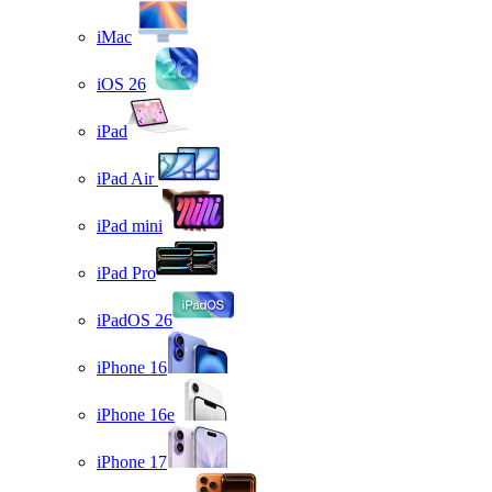
iMac
iOS 26
iPad
iPad Air
iPad mini
iPad Pro
iPadOS 26
iPhone 16
iPhone 16e
iPhone 17