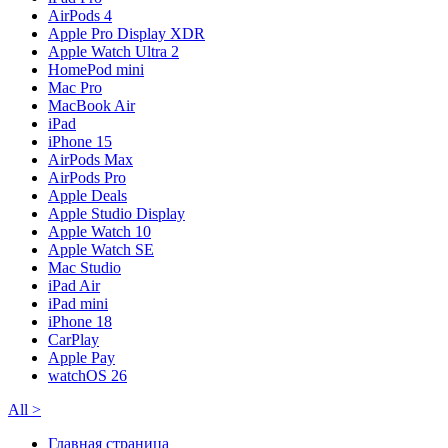
AirPods 4
Apple Pro Display XDR
Apple Watch Ultra 2
HomePod mini
Mac Pro
MacBook Air
iPad
iPhone 15
AirPods Max
AirPods Pro
Apple Deals
Apple Studio Display
Apple Watch 10
Apple Watch SE
Mac Studio
iPad Air
iPad mini
iPhone 18
CarPlay
Apple Pay
watchOS 26
All
>
Главная страница