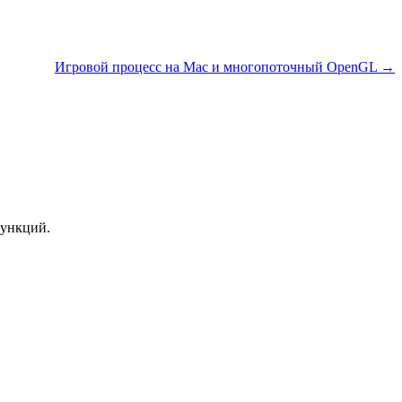
Игровой процесс на Mac и многопоточный OpenGL →
функций.