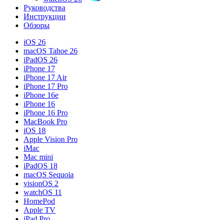
Руководства
Инструкции
Обзоры
iOS 26
macOS Tahoe 26
iPadOS 26
iPhone 17
iPhone 17 Air
iPhone 17 Pro
iPhone 16e
iPhone 16
iPhone 16 Pro
MacBook Pro
iOS 18
Apple Vision Pro
iMac
Mac mini
iPadOS 18
macOS Sequoia
visionOS 2
watchOS 11
HomePod
Apple TV
iPad Pro