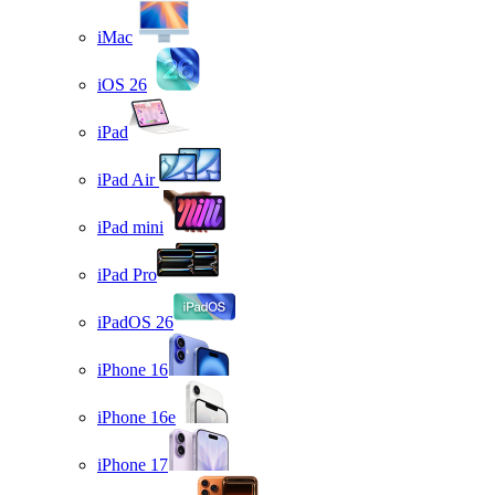
iMac
iOS 26
iPad
iPad Air
iPad mini
iPad Pro
iPadOS 26
iPhone 16
iPhone 16e
iPhone 17