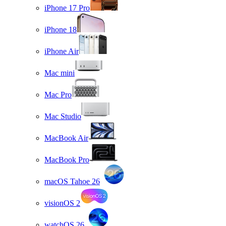
iPhone 17 Pro
iPhone 18
iPhone Air
Mac mini
Mac Pro
Mac Studio
MacBook Air
MacBook Pro
macOS Tahoe 26
visionOS 2
watchOS 26