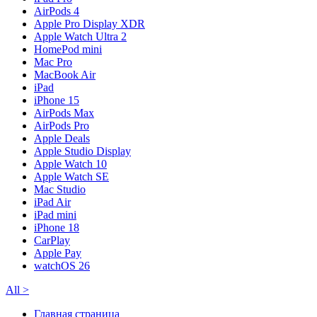
AirPods 4
Apple Pro Display XDR
Apple Watch Ultra 2
HomePod mini
Mac Pro
MacBook Air
iPad
iPhone 15
AirPods Max
AirPods Pro
Apple Deals
Apple Studio Display
Apple Watch 10
Apple Watch SE
Mac Studio
iPad Air
iPad mini
iPhone 18
CarPlay
Apple Pay
watchOS 26
All
>
Главная страница