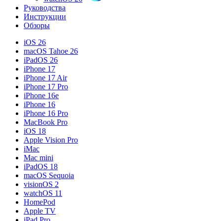
Руководства
Инструкции
Обзоры
iOS 26
macOS Tahoe 26
iPadOS 26
iPhone 17
iPhone 17 Air
iPhone 17 Pro
iPhone 16e
iPhone 16
iPhone 16 Pro
MacBook Pro
iOS 18
Apple Vision Pro
iMac
Mac mini
iPadOS 18
macOS Sequoia
visionOS 2
watchOS 11
HomePod
Apple TV
iPad Pro