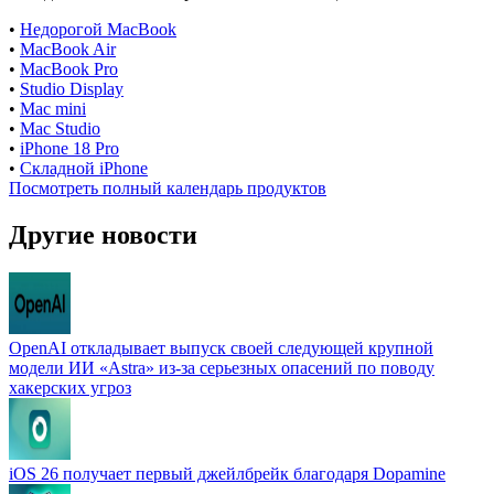
•
Недорогой MacBook
•
MacBook Air
•
MacBook Pro
•
Studio Display
•
Mac mini
•
Mac Studio
•
iPhone 18 Pro
•
Складной iPhone
Посмотреть полный календарь продуктов
Другие новости
OpenAI откладывает выпуск своей следующей крупной
модели ИИ «Astra» из-за серьезных опасений по поводу
хакерских угроз
iOS 26 получает первый джейлбрейк благодаря Dopamine