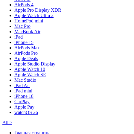
AirPods 4
Apple Pro Display XDR
Apple Watch Ultra 2
HomePod mini
Mac Pro
MacBook Air
iPad
iPhone 15
AirPods Max
AirPods Pro
Apple Deals
Apple Studio Display
Apple Watch 10
Apple Watch SE
Mac Studio
iPad Air
iPad mini
iPhone 18
CarPlay
Apple Pay
watchOS 26
All
>
Главная страница